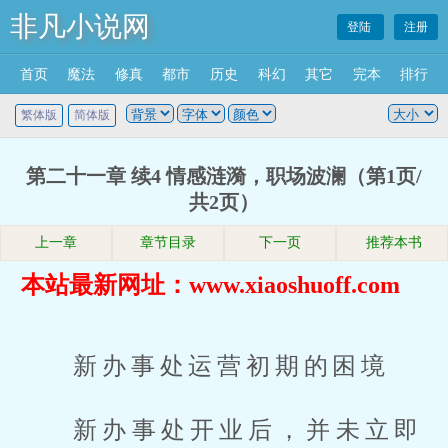
非凡小说网
登陆
注册
首页
魔法
修真
都市
历史
科幻
其它
完本
排行
繁体版
简体版
第二十一章 续4 情感涟漪，职场波澜（第1页/
共2页）
上一章
章节目录
下一页
推荐本书
本站最新网址：www.xiaoshuoff.com
新办事处运营初期的困境
新办事处开业后，并未立即