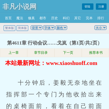
非凡小说网
登陆
注册
首页
魔法
修真
都市
历史
科幻
其它
完本
排行
繁体版
简体版
第4611章 行动会议……戈岚（第1页/共2页）
上一章
章节目录
下一页
推荐本书
本站最新网址：www.xiaoshuoff.com
十分钟后，姜毅无奈地坐在
指挥部一个专门为他收拾出来
的桌椅面前，看着在自己前面