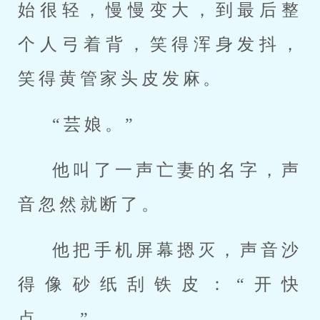
始很轻，慢慢变大，到最后整
个人弓着背，笑得浑身发抖，
笑得黄管家头皮发麻。
“芸娘。”
他叫了一声亡妻的名字，声
音忽然就断了。
他把手机屏幕摁灭，声音沙
得像砂纸刮铁皮：“开快
点……”