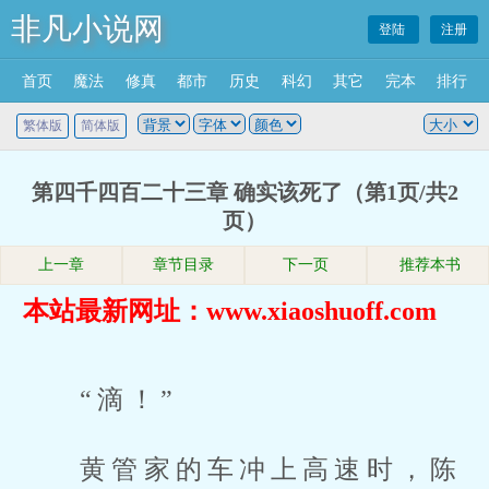
非凡小说网
登陆
注册
首页
魔法
修真
都市
历史
科幻
其它
完本
排行
繁体版
简体版
第四千四百二十三章 确实该死了（第1页/共2
页）
上一章
章节目录
下一页
推荐本书
本站最新网址：www.xiaoshuoff.com
“滴！”
黄管家的车冲上高速时，陈