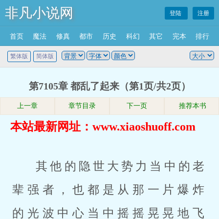
非凡小说网
登陆
注册
首页
魔法
修真
都市
历史
科幻
其它
完本
排行
繁体版
简体版
第7105章 都乱了起来（第1页/共2页）
上一章
章节目录
下一页
推荐本书
本站最新网址：www.xiaoshuoff.com
其他的隐世大势力当中的老
辈强者，也都是从那一片爆炸
的光波中心当中摇摇晃晃地飞