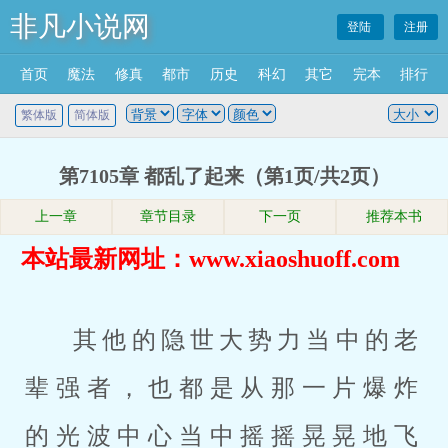
非凡小说网
登陆
注册
首页
魔法
修真
都市
历史
科幻
其它
完本
排行
繁体版
简体版
第7105章 都乱了起来（第1页/共2页）
上一章
章节目录
下一页
推荐本书
本站最新网址：www.xiaoshuoff.com
其他的隐世大势力当中的老
辈强者，也都是从那一片爆炸
的光波中心当中摇摇晃晃地飞