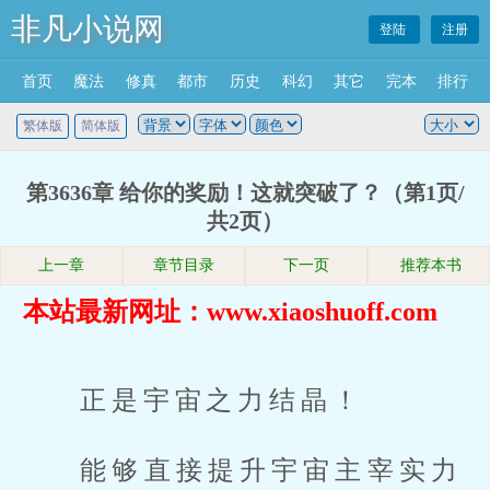
非凡小说网
登陆
注册
首页
魔法
修真
都市
历史
科幻
其它
完本
排行
繁体版
简体版
第3636章 给你的奖励！这就突破了？（第1页/
共2页）
上一章
章节目录
下一页
推荐本书
本站最新网址：www.xiaoshuoff.com
正是宇宙之力结晶！
能够直接提升宇宙主宰实力