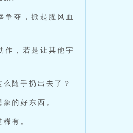
宰争夺，掀起腥风血
动作，若是让其他宇
这么随手扔出去了？
想象的好东西。
过稀有。