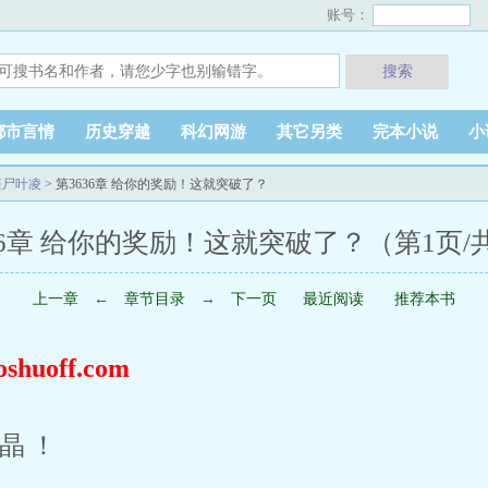
账号：
搜索
都市言情
历史穿越
科幻网游
其它另类
完本小说
小
僵尸叶凌
> 第3636章 给你的奖励！这就突破了？
36章 给你的奖励！这就突破了？（第1页/
上一章
←
章节目录
→
下一页
最近阅读
推荐本书
uoff.com
晶！