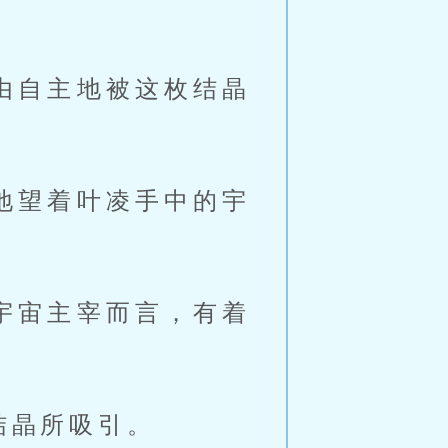
。
由自主地被这枚结晶
地望着叶凌手中的宇
宇宙主宰而言，有着
结晶所吸引。