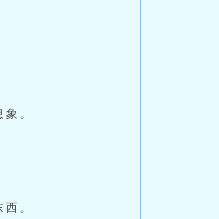
想象。
。
东西。