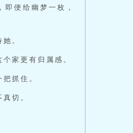
，即便给幽梦一枚，
待她。
这个家更有归属感。
一把抓住。
不真切。