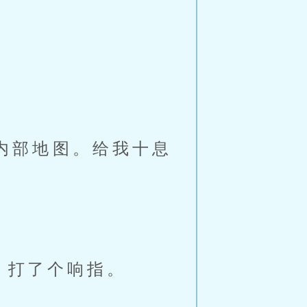
内部地图。给我十息
，打了个响指。