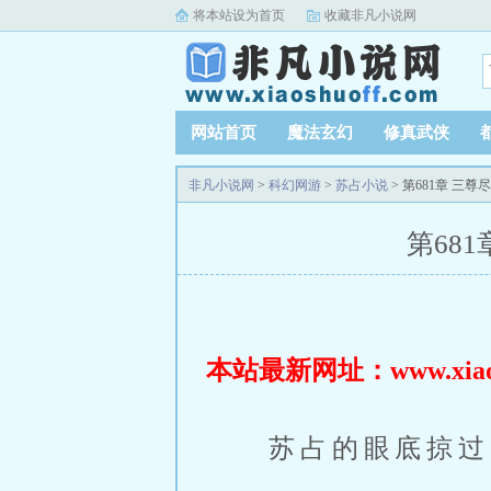
将本站设为首页
收藏非凡小说网
网站首页
魔法玄幻
修真武侠
非凡小说网
>
科幻网游
>
苏占小说
> 第681章 三
第68
本站最新网址：www.xiaosh
苏占的眼底掠过