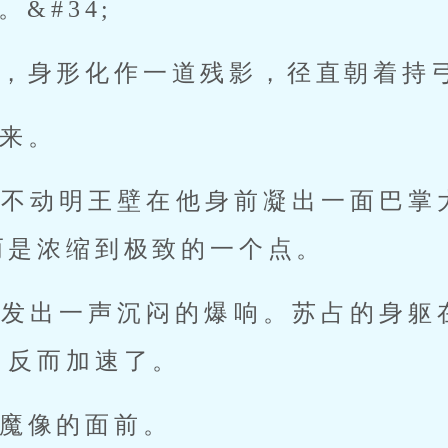
。&#34;
，身形化作一道残影，径直朝着持
来。
，不动明王壁在他身前凝出一面巴掌
而是浓缩到极致的一个点。
，发出一声沉闷的爆响。苏占的身躯
，反而加速了。
魔像的面前。