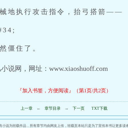
械地执行攻击指令，抬弓搭箭——
34;
然僵住了。
，网址：www.xiaoshuoff.com
『加入书签，方便阅读』（第1页/共2页）
上一章
←
章节目录
→
下一页
TXT下载
有小说为转载作品，所有章节均由网友上传，转载至本站只是为了宣传本书让更多读