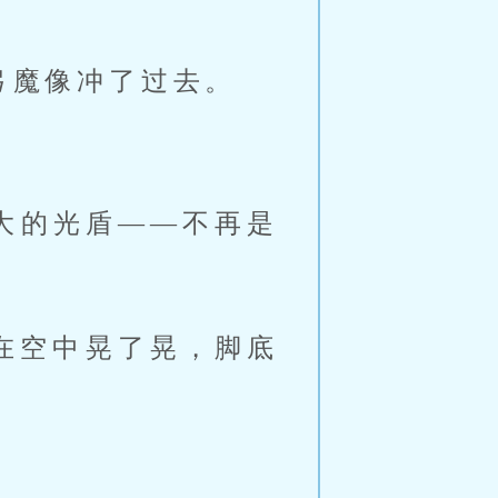
弓魔像冲了过去。
大的光盾——不再是
在空中晃了晃，脚底