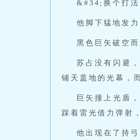
&#34;换个打法
他脚下猛地发力
黑色巨矢破空而
苏占没有闪避
铺天盖地的光幕，
巨矢撞上光盾
踩着雷光借力弹射
他出现在了持弓