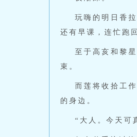
玩嗨的明日香
还有早课，连忙跑
至于高亥和黎
束。
而莲将收拾工
的身边。
“大人。今天可