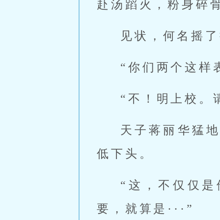
赴汤蹈火，粉身碎
见状，何名摇了
“你们两个这样
“不！明上校。
天子蒋丽华猛
低下头。
“这，不仅仅是
要，就算是···”