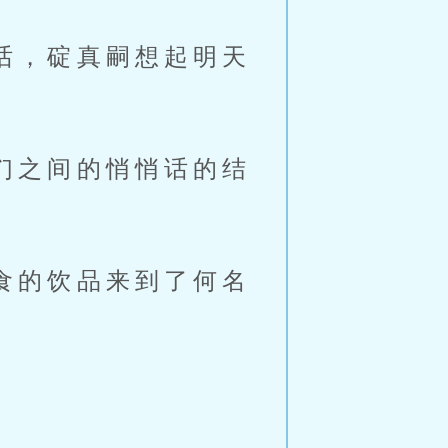
话，碇真嗣想起明天
们之间的悄悄话的结
食的饮品来到了何名