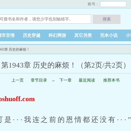
账号：
搜索
都市言情
历史穿越
科幻网游
其它另类
完本小说
小
1943章 历史的麻烦！
第1943章 历史的麻烦！（第2页/共2页）
上一页
章节目录
→
下一章
最近阅读
推荐本书
uoff.com
是···我连之前的恩情都还没有···