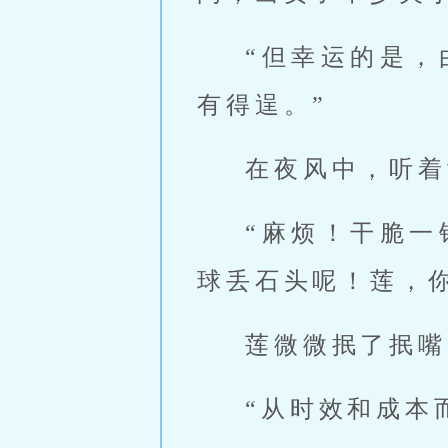
“但幸运的是
有得逞。”
在夜风中，听着
“麻烦！干脆
球丢石头呢！莲，
莲微微抿了抿嘴
“从时效和成本