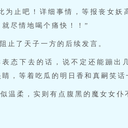
到此为止吧！详细事情，等报丧女妖
，就尽情地喝个痛快！！”
阻止了天子一方的后续发言。
样表态下去的话，说不定还能蹦出
眼睛，等着吃瓜的明日香和真嗣笑话
看似温柔，实则有点腹黑的魔女女仆