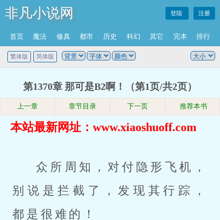
非凡小说网
登陆
注册
首页
魔法
修真
都市
历史
科幻
其它
完本
排行
繁体版
简体版
第1370章 那可是B2啊！（第1页/共2页）
上一章
章节目录
下一页
推荐本书
本站最新网址：www.xiaoshuoff.com
众所周知，对付隐形飞机，
别说是拦截了，发现其行踪，
都是很难的！