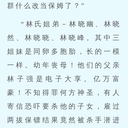
群什么改当保姆了？”
“林氏姐弟－林晓幽、林晓
然、林晓晓、林晓峰。其中三
姐妹是同卵多胞胎，长的一模
一样。幼年丧母！他们的父亲
林子强是电子大享。亿万富
豪！不知得罪何方神圣，有人
寄信恐吓要杀他的子女，雇过
两拔保镖结果竟然被杀手潜进