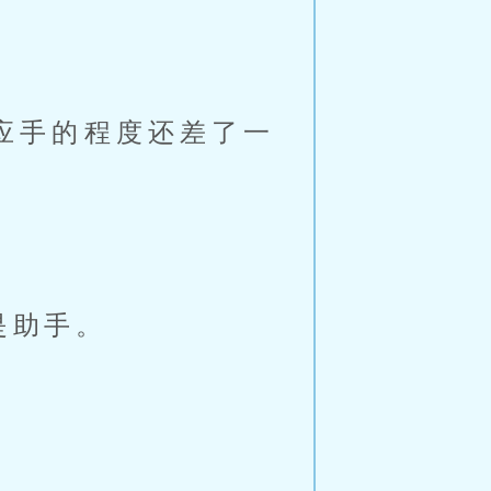
应手的程度还差了一
。
是助手。