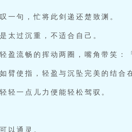
叹一句，忙将此剑递还楚致渊。
是太过沉重，不适合自己。
轻盈流畅的挥动两圈，嘴角带笑：
如臂使指，轻盈与沉坠完美的结合
轻轻一点儿力便能轻松驾驭。
可以通灵。