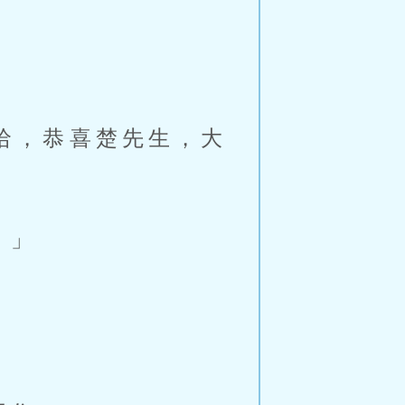
。
哈，恭喜楚先生，大
。」