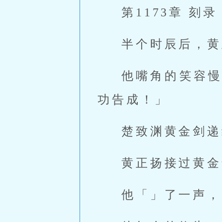
第1173章 刻录
半个时辰后，黄
他嘴角的笑容
功告成！」
楚致渊黄金剑递
黄正扬接过黄金
他「」了一声，