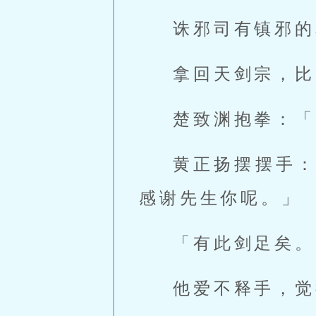
诛邪司有镇邪的
拿回天剑宗，比
楚致渊抱拳：「
黄正扬摆摆手
感谢先生你呢。」
「有此剑足矣。
他爱不释手，觉