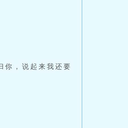
。
归你，说起来我还要
。