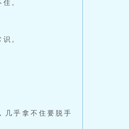
不住。
。
常识。
」
」
，几乎拿不住要脱手