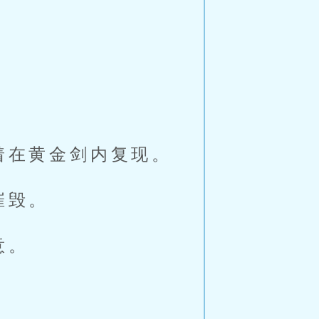
着在黄金剑内复现。
摧毁。
意。