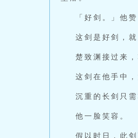
「好剑。」他赞
这剑是好剑，就
楚致渊接过来，
这剑在他手中，
沉重的长剑只需
他一脸笑容。
假以时日，此剑