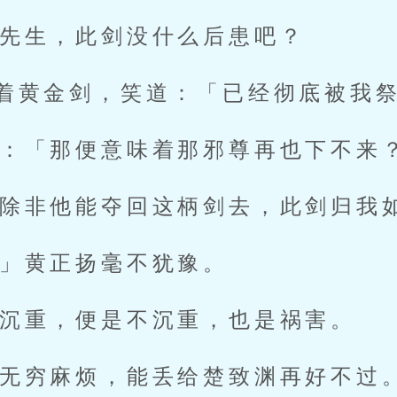
先生，此剑没什么后患吧？
着黄金剑，笑道：「已经彻底被我
：「那便意味着那邪尊再也下不来
除非他能夺回这柄剑去，此剑归我
」黄正扬毫不犹豫。
沉重，便是不沉重，也是祸害。
无穷麻烦，能丢给楚致渊再好不过