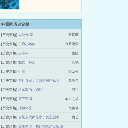
了，没办法，各位不满意，就用票
砸我，-_-）。他们不满意当时的
中国现状，对于即将来临的五胡乱
华时代有着深深的忧虑。为了避免
汉民族长达300年的苦难，他们在
好看的历史穿越
这乱世崛起，以商立国。利用发达
[历史穿越]
大理寺·卿
安妮薇
的经济和先进的产品，创建更适宜
发展经济的社会制度，建立更强大
[历史穿越]
王府小奶娘
白茶流萤
的军队，推行他们的统一大业和殖
民计划。他们的…
[历史穿越]
庆余年
猫腻
[历史穿越]
能饮一杯无
妄鸦
[历史穿越]
折腰
宜以兮
[历史穿越]
兽世种田：反派崽崽超粘人
魔溟星
[历史穿越]
将军家的小媳妇
阿让
[历史穿越]
第三帝国
华东之雄
[历史穿越]
成何体统
七英俊
[历史穿越]
当炮灰大师兄拿了女主剧本
西芒
[历史穿越]
巨舰横宋：我的物资来自祖国