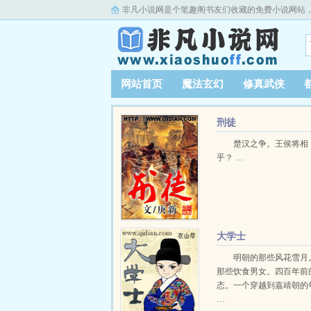
非凡小说网是个笔趣阁书友们收藏的免费小说网站
网站首页
魔法玄幻
修真武侠
刑徒
楚汉之争。王侯将相
乎？ …
大学士
明朝的那些风花雪月
那些饮食男女。四百年前
态。一个穿越到嘉靖朝的
…