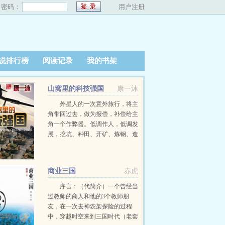
密码：
用户注册
说排行榜
阅读记录
我的书架
山窝里的科技强国
康一沐
外星人的一次意外旅行，将主
角带回过去，做为报偿，补偿给主
角一个作弊器。低调作人，低调发
展，挖坑、种田、开矿、炼钢、造
枪、铸炮、飞机导弹加潜艇鱼雷，
用21世纪的武器打二战。杀人就杀
个过瘾，灭日就灭个干净，不过之
商业三国
赤虎
前先夹着尾巴低调做人。 …
序言：（代简介）一个曾经当
过教师的商人和他的3个教师朋
友，在一次去神农架探险的过程
中，穿越时空来到三国时代（老套