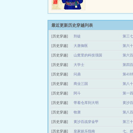
最近更新历史穿越列表
[历史穿越]
刑徒
第三七
[历史穿越]
大唐御医
第六十
[历史穿越]
山窝里的科技强国
第六百
[历史穿越]
大学士
第四百
[历史穿越]
问鼎
第41
[历史穿越]
商业三国
第八十
[历史穿越]
阿斗
第一四
[历史穿越]
带着仓库到大明
黄沙
[历史穿越]
牧唐
第八百
[历史穿越]
黄沙百战穿金甲
第三
[历史穿越]
皇家娱乐指南
七、