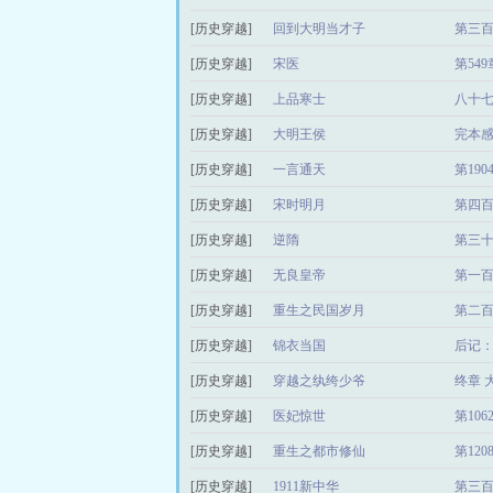
[历史穿越]
回到大明当才子
第三百
[历史穿越]
宋医
第54
[历史穿越]
上品寒士
八十
[历史穿越]
大明王侯
完本
[历史穿越]
一言通天
第19
[历史穿越]
宋时明月
第四百
[历史穿越]
逆隋
第三
[历史穿越]
无良皇帝
第一百
[历史穿越]
重生之民国岁月
第二百
[历史穿越]
锦衣当国
后记
[历史穿越]
穿越之纨绔少爷
终章 
[历史穿越]
医妃惊世
第10
[历史穿越]
重生之都市修仙
第12
[历史穿越]
1911新中华
第三百