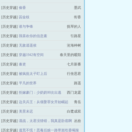
[历史穿越]
偷香
伴读小牧童
墨武
[历史穿越]
囚金枝
衔香
[历史穿越]
谁与争锋
抚琴的人
[历史穿越]
我喜欢你的信息素
引路星
[历史穿越]
无敌逍遥侯
沧海种树
[历史穿越]
穿越1942有空间
春天里的暖阳
[历史穿越]
秦吏
七月新番
[历史穿越]
被疯批太子盯上后
行坐思君
[历史穿越]
平凡的世界
路遥
[历史穿越]
拒嫁豪门：少奶奶99次出逃
西门龙霆
[历史穿越]
边关兵王：从领娶罪女开始崛起
青岳
[历史穿越]
美景未迟
白鹭成双
[历史穿越]
谍战，太君没猜错，我真是卧底啊
丛拾
[历史穿越]
逃荒不慌！恶毒后娘一路带崽吃香喝辣