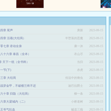
峰。 …
四章 尾声
庚新
2023-09-15
四章 活着(大结局）
半堕落的恶魔
2023-09-15
零七章 牵动全身
康一沐
2023-09-15
八十六章 泰昌（全本）
衣山尽
2023-09-15
8章 天下一统（全书终）
当归
2023-09-15
一节(下)
赤虎
2023-09-15
三章 大结局
传说中的馋虫
2023-09-15
百战穿金甲，不破楼兰终不还
迪巴拉爵士
2023-09-15
六十章 归隐（大结局）
柳一条
2023-09-15
十六章大梁城内（二）
小桥老树
2023-09-15
把王爷气吐血
贼道三痴
2023-09-15