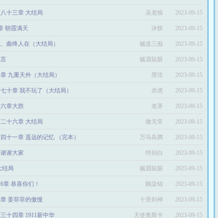
八十三章 大结局
吴老狼
2023-09-15
9章 朝霞满天
沐轶
2023-09-15
七、曲终人在（大结局）
贼道三痴
2023-09-15
感言
贼眉鼠眼
2023-09-15
04章 九重天外（大结局）
黑弦
2023-09-15
七十章 我不玩了（大结局）
赤虎
2023-09-15
十六章大胜
老茅
2023-09-15
二十六章 大结局
傲无常
2023-09-15
四十一章 遥远的记忆 （完本）
万马犇腾
2023-09-15
：谢谢大家
特别白
2023-09-15
大结局
贼眉鼠眼
2023-09-15
626章 恭喜你们！
顾染锦
2023-09-15
08章 姜菲菲的傲慢
十里剑神
2023-09-15
三十四章 1911新中华
天使奥斯卡
2023-09-15