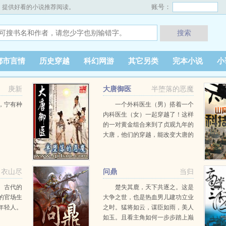
账号：
，提供好看的小说推荐阅读。
搜索
都市言情
历史穿越
科幻网游
其它另类
完本小说
小
庚新
大唐御医
半堕落的恶魔
，宁有种
一个外科医生（男）搭着一个
内科医生（女）一起穿越了！这样
的一对黄金组合来到了贞观九年的
大唐，他们的穿越，能改变大唐的
什么？如果长孙皇后不死，太子承
乾还会造反吗？李治还能做皇帝
吗？武则天还能站上历史舞台吗？
衣山尽
问鼎
当归
…
。古代的
楚失其鹿，天下共逐之。这是
的官场生
大争之世，也是热血男儿建功立业
年轻人。
之时。猛将如云，谋臣如雨，美人
如玉。且看主角如何一步步踏上巅