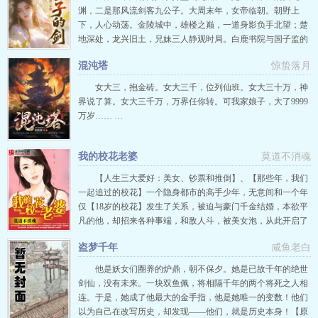
渊，二是那风流剑客九公子。大周末年，女帝临朝。朝野上
下，人心动荡。金陵城中，雄楼之巅，一道身影负手北望；楚
地深处，龙兴旧土，兄妹三人静观时局。白鹿书院与国子监的
文脉之争愈演愈烈。十大宗师为争门第尊位各寻出路。就连持
混沌塔
惊蛰落月
衡多年的北疆也开始摩擦不断。这盘牵动天下的棋局，皆从金
陵城一位青衫书生的出现，悄然落子。“我叫夏仁，也叫夏九
女大三，抱金砖。女大三千，位列仙班。女大三十万，神
渊，太平教教主，江湖人称九公子…
界说了算。女大三千万，万界任你转。可我家娘子，大了9999
万岁…… …
我的校花老婆
莫道不消魂
【人生三大爱好：美女、钞票和推倒】、【那些年，我们
一起追过的校花】一个隐身都市的高手少年，无意间和一个年
仅【18岁的校花】发生了关系，被迫与豪门千金结婚，本欲平
凡的他，却招来各种事端，和敌人斗，被美女泡，从此开启了
暧昧缠绵的人生。虽然已经有一个校花老婆了，但他还是默默
盗梦千年
咸鱼老白
的接受了各色美女的垂青。【如果你是男人，应该点进这本书
看看，你会学到如何让老婆死心塌地爱上你。】【如果 …
他是妖女们圈养的炉鼎，朝不保夕。她是已故千年的绝世
剑仙，没有未来。一块双鱼佩，将相隔千年的两个将死之人相
连。于是，她成了他最大的金手指，他是她唯一的变数！他们
以为自己在改写历史，却发现——他们，就是历史本身！【原