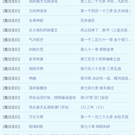
[魔法玄幻]
什么的秋观
我的脑力无限进化
2026-08-06
第二百二十七章 冲击，九阶生命体
[魔法玄幻]
那一只羊
九转神龙诀
第一千四百一十三章 乱天动地！
2026-08-06
[魔法玄幻]
贪吃的地主
永掌神权
完本感言
2026-08-06
[魔法玄幻]
过去未来
从大佬到武林盟主
2026-08-06
风云回来了，新书《人道永昌》已签约，敬请老书友们回归。
[魔法玄幻]
小楼听风云
气冲星空
2026-08-06
第一千二百六十一章 各个部门人员就位
[魔法玄幻]
田园如梦
剑烛大荒
第八十一章 师慈徒孝
2026-08-07
[魔法玄幻]
爱潜水的乌贼
多塔奇缘
第三百五十四章巅峰之战
2026-08-07
[魔法玄幻]
秘法指环
纯阳丹尊
第六百八十五章 三界定鼎
2026-08-07
[魔法玄幻]
东风化语
鸣镝
2026-08-06
第59章 决定性一战：横河战役（四）
[魔法玄幻]
凌天仗剑
荡剑诛魔传
第七四七章 难关难过
2026-08-06
[魔法玄幻]
空留尘缘叹
苟在仙宗打铁，悄悄修成道祖
第147章 宗门杂役
2026-08-07
[魔法玄幻]
会狼叫的猪
苟在诸天从黑暗佛门开始
122.三年（1/2）
2026-08-07
[魔法玄幻]
是桃花酥呀
万古天尊
第一千一百三十九章 永恒天国
2026-08-06
[魔法玄幻]
风翔宇
朝湖剑歌
第七十章 纯阳剑碎
2026-08-06