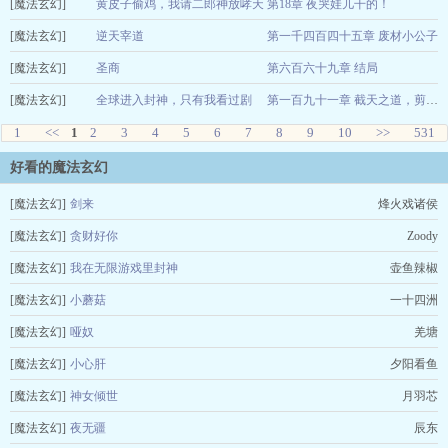
[魔法玄幻]
一梦当年人白首
黄皮子偷鸡，我请二郎神放哮天
第18章 夜哭娃儿干的！
2026-08-06
[魔法玄幻]
犬
逆天宰道
第一千四百四十五章 废材小公子
五冠绝尘
2026-08-06
[魔法玄幻]
三马主意
圣商
第六百六十九章 结局
2026-08-06
[魔法玄幻]
虾米XL
全球进入封神，只有我看过剧
2026-08-06
第一百九十一章 截天之道，剪碎因果！
1
<<
1
2
本！
3
4
5
6
7
8
9
一叶青槐
10
>>
2026-08-06
531
好看的魔法玄幻
[魔法玄幻]
剑来
烽火戏诸侯
[魔法玄幻]
贪财好你
Zoody
[魔法玄幻]
我在无限游戏里封神
壶鱼辣椒
[魔法玄幻]
小蘑菇
一十四洲
[魔法玄幻]
哑奴
羌塘
[魔法玄幻]
小心肝
夕阳看鱼
[魔法玄幻]
神女倾世
月羽芯
[魔法玄幻]
夜无疆
辰东