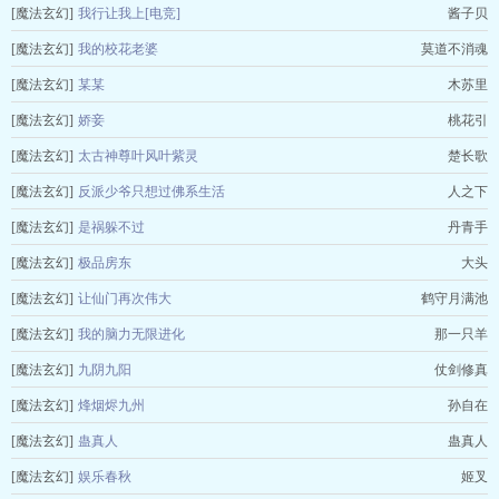
[魔法玄幻]
我行让我上[电竞]
酱子贝
[魔法玄幻]
我的校花老婆
莫道不消魂
[魔法玄幻]
某某
木苏里
[魔法玄幻]
娇妾
桃花引
[魔法玄幻]
太古神尊叶风叶紫灵
楚长歌
[魔法玄幻]
反派少爷只想过佛系生活
人之下
[魔法玄幻]
是祸躲不过
丹青手
[魔法玄幻]
极品房东
大头
[魔法玄幻]
让仙门再次伟大
鹤守月满池
[魔法玄幻]
我的脑力无限进化
那一只羊
[魔法玄幻]
九阴九阳
仗剑修真
[魔法玄幻]
烽烟烬九州
孙自在
[魔法玄幻]
蛊真人
蛊真人
[魔法玄幻]
娱乐春秋
姬叉