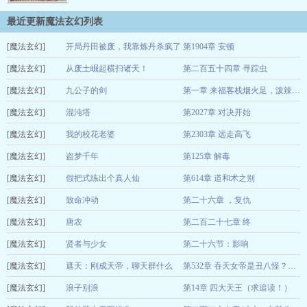
来我这一生，从出生起就在等你。】 …
最近更新魔法玄幻列表
[魔法玄幻]
开局丹田被废，我靠炼丹杀疯了
第1904章 安顿
[魔法玄幻]
码字养猫
从废土崛起横扫诸天！
第二百五十四章 寻踪虫
2026-08-06
[魔法玄幻]
夜南听风
九公子的剑
2026-08-07
第一章 来福客栈烟火足，泼辣娘子罕娇羞
[魔法玄幻]
饶三木
混沌塔
第2027章 对决开始
2026-08-06
[魔法玄幻]
惊蛰落月
我的校花老婆
第2303章 远走高飞
2026-08-06
[魔法玄幻]
莫道不消魂
盗梦千年
第125章 解毒
2026-08-06
[魔法玄幻]
咸鱼老白
假把式练出个真人仙
第614章 道和术之别
2026-08-07
[魔法玄幻]
乌鸦还是黑的好
致命冲动
第二十六章 ，复仇
2026-08-06
[魔法玄幻]
忘记离愁
唐农
第二百二十七章 终
2026-08-07
[魔法玄幻]
鬼屋夜游
贤者与少女
第二十六节：影响
2026-08-07
[魔法玄幻]
Roy1048
遮天：刚成天帝，聊天群什么
2026-08-06
第532章 吞天女帝是丑八怪？她就是个屁！
[魔法玄幻]
鬼？
浪子别浪
第14章 四大天王（求追读！）
文文阙
2026-08-06