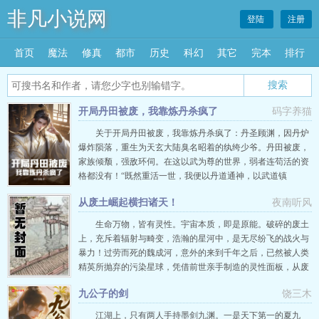
非凡小说网
登陆
注册
首页
魔法
修真
都市
历史
科幻
其它
完本
排行
搜索
开局丹田被废，我靠炼丹杀疯了
码字养猫
关于开局丹田被废，我靠炼丹杀疯了：丹圣顾渊，因丹炉
爆炸陨落，重生为天玄大陆臭名昭着的纨绔少爷。丹田被废，
家族倾颓，强敌环伺。在这以武为尊的世界，弱者连苟活的资
格都没有！“既然重活一世，我便以丹道通神，以武道镇
天！”左手无上丹术，炼天地为炉，逆生死，夺造化；右手无
从废土崛起横扫诸天！
夜南听风
敌战技，碎山河，破万法，败尽天骄！从人人唾弃的废物，到
举世震颤的至尊，顾渊踏出的每一步，都在告诉这世间“要么
生命万物，皆有灵性。宇宙本质，即是原能。破碎的废土
臣服，要么毁灭！” …
上，充斥着辐射与畸变，浩瀚的星河中，是无尽纷飞的战火与
暴力！过劳而死的魏成河，意外的来到千年之后，已然被人类
精英所抛弃的污染星球，凭借前世亲手制造的灵性面板，从废
土中一步步崛起，猎杀宇宙万族，夺取无尽灵性，铸就不朽神
九公子的剑
饶三木
格！ …
江湖上，只有两人手持墨剑九渊。一是天下第一的夏九