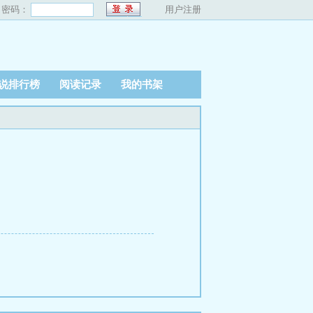
密码：
用户注册
说排行榜
阅读记录
我的书架