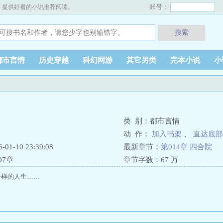
账号：
，提供好看的小说推荐阅读。
搜索
都市言情
历史穿越
科幻网游
其它另类
完本小说
小
类 别：都市言情
动 作：
加入书架
、
直达底部
1-10 23:39:08
最新章节：
第014章 四合院
07章
章节字数：
67 万
一样的人生……