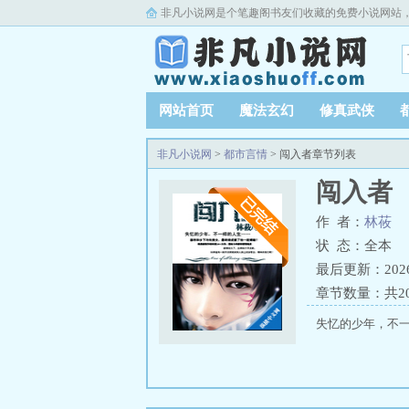
非凡小说网是个笔趣阁书友们收藏的免费小说网站
网站首页
魔法玄幻
修真武侠
非凡小说网
>
都市言情
> 闯入者章节列表
闯入者
作 者：
林莜
状 态：全本
最后更新：2026-0
章节数量：共2
失忆的少年，不