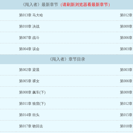
《闯入者》最新章节
（请刷新浏览器看最新章节）
第013章 马大哈
第012章
第010章 决战
第009章
第007章 战斗
第006章
第004章 误会
第003
《闯入者》章节目录
第002章 梁晨
第003
第005章 裸女
第006章
第008章 飙车(下)
第009章
第011章 狼窟(下)
第012章
第014章 街头
第015章
第017章 吻回去
第018