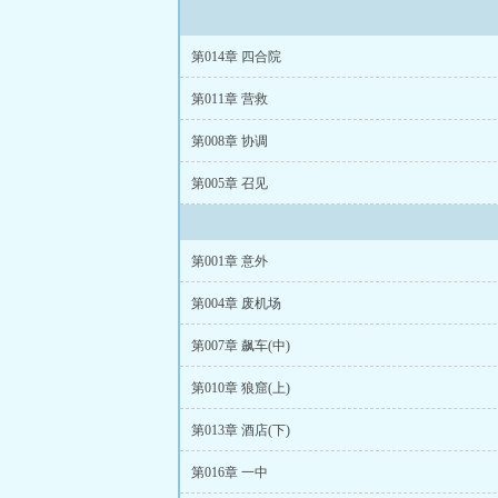
第014章 四合院
第011章 营救
第008章 协调
第005章 召见
第001章 意外
第004章 废机场
第007章 飙车(中)
第010章 狼窟(上)
第013章 酒店(下)
第016章 一中