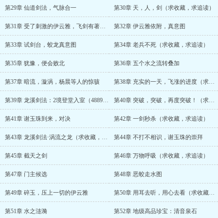
第29章 仙道剑法，气脉合一
第30章 天，人，剑（求收藏，求追读）
第31章 受了刺激的伊云雅，飞剑有著落了
第32章 伊云雅依附，真意图
第33章 试剑台，蛟龙真意图
第34章 老兵不死（求收藏，求追读）
第35章 犹豫，便会败北
第36章 五个水之流转叠加
第37章 暗流，漩涡，杨晨等人的惊骇
第38章 充实的一天，飞涨的进度（求收藏，求追读）
第39章 龙溪剑法：2境登堂入室（4889/4900）
第40章 突破，突破，再度突破！（求收藏，求追读）
第41章 谢玉珠到来，对决
第42章 一剑秒杀（求收藏，求追读）
第43章 龙溪剑法·涡流之龙（求收藏，求追读）
第44章 不打不相识，谢玉珠的崇拜
第45章 截天之剑
第46章 万物呼吸（求收藏，求追读）
第47章 门主候选
第48章 恶蛟走水图
第49章 碎玉，压上一切的伊云雅
第50章 用耳去听，用心去看（求收藏，求追读）
第51章 水之涟漪
第52章 地级高品珍宝：清音泉石