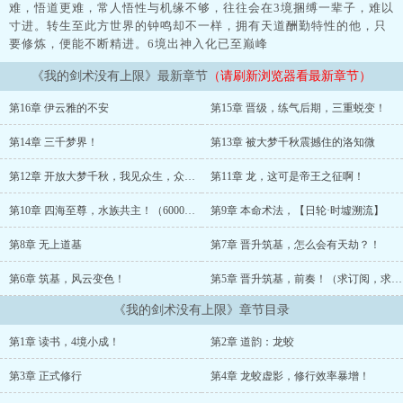
难，悟道更难，常人悟性与机缘不够，往往会在3境捆缚一辈子，难以
寸进。转生至此方世界的钟鸣却不一样，拥有天道酬勤特性的他，只
要修炼，便能不断精进。6境出神入化已至巅峰
《我的剑术没有上限》最新章节
（请刷新浏览器看最新章节）
第16章 伊云雅的不安
第15章 晋级，练气后期，三重蜕变！
第14章 三千梦界！
第13章 被大梦千秋震撼住的洛知微
第12章 开放大梦千秋，我见众生，众生见我！
第11章 龙，这可是帝王之征啊！
第10章 四海至尊，水族共主！（6000字）
第9章 本命术法，【日轮·时墟溯流】
第8章 无上道基
第7章 晋升筑基，怎么会有天劫？！
第6章 筑基，风云变色！
第5章 晋升筑基，前奏！（求订阅，求月票！）
《我的剑术没有上限》章节目录
第1章 读书，4境小成！
第2章 道韵：龙蛟
第3章 正式修行
第4章 龙蛟虚影，修行效率暴增！