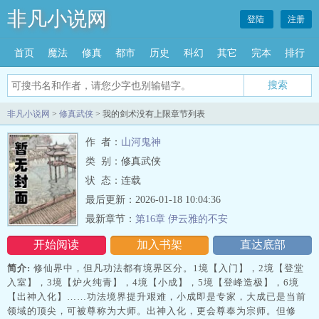
非凡小说网
登陆
注册
首页
魔法
修真
都市
历史
科幻
其它
完本
排行
搜索
非凡小说网
>
修真武侠
> 我的剑术没有上限章节列表
作 者：
山河鬼神
类 别：修真武侠
状 态：连载
最后更新：2026-01-18 10:04:36
最新章节：
第16章 伊云雅的不安
开始阅读
加入书架
直达底部
简介:
修仙界中，但凡功法都有境界区分。1境【入门】，2境【登堂
入室】，3境【炉火纯青】，4境【小成】，5境【登峰造极】，6境
【出神入化】……功法境界提升艰难，小成即是专家，大成已是当前
领域的顶尖，可被尊称为大师。出神入化，更会尊奉为宗师。但修