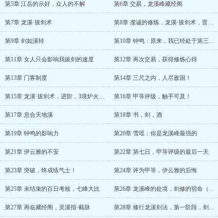
第5章 江岳的示好，众人的不解
第6章 交易，龙溪峰藏经阁
第7章 龙溪·拔剑术
第8章 虔诚的修炼，龙溪·拔剑术，晋级！
第9章 剑如溪转
第10章 钟鸣：原来，我已经处于第三评级了
第11章 女人只会影响我拔剑的速度
第12章 再次交易，获得修炼心得
第13章 门客制度
第14章 三尺之内，人尽敌国！
第15章 龙溪·拔剑术，进阶，3境炉火纯青！（求追读）
第16章 甲等评级，触手可及！
第17章 息合天地溪
第18章 书，剑，酒
第19章 钟鸣的影响力
第20章 雪瑶：你是龙溪峰最强的
第21章 伊云雅的不安
第22章 第七日，甲等评级的最后一天
第23章 突破，终成练气士！
第24章 评为甲等，伊云雅的后悔
第25章 未结束的百日考核，七峰大比
第26章 龙溪峰的处境，剑修的宿命（求追读）
第27章 再临藏经阁，灵溪指·截脉
第28章 修行龙溪剑法，第一阶段，剑合溪