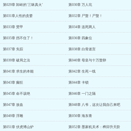
第029章 卸岭的‘三昧真火’
第030章 万人坑
第031章人性的贪婪
第032章 尸螯！尸螯！
第033章 焚甲
第034章 连死两人
第035章 挡不住了！
第036章 四象位
第037章 失踪
第038章 白骨迷宫
第039章 破局之法
第040章 母皇与十万螯卵
第041章 求生的本能
第042章 生死一线
第043章 癫狂
第044章 卡锁
第045章 命不该绝
第046章 一门之隔
第047章 放血
第048章 八爷，这次让我自己来吧
第049章 浮雕
第050章 海东青
第051章 伏虎博山炉
第052章 墨家机关术：榫卯升天阶