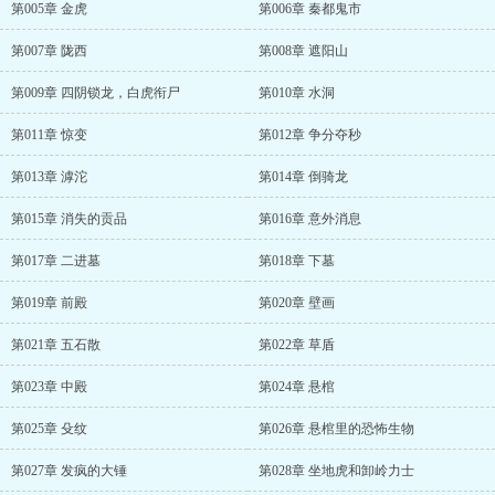
第005章 金虎
第006章 秦都鬼市
第007章 陇西
第008章 遮阳山
第009章 四阴锁龙，白虎衔尸
第010章 水洞
第011章 惊变
第012章 争分夺秒
第013章 滹沱
第014章 倒骑龙
第015章 消失的贡品
第016章 意外消息
第017章 二进墓
第018章 下墓
第019章 前殿
第020章 壁画
第021章 五石散
第022章 草盾
第023章 中殿
第024章 悬棺
第025章 殳纹
第026章 悬棺里的恐怖生物
第027章 发疯的大锤
第028章 坐地虎和卸岭力士