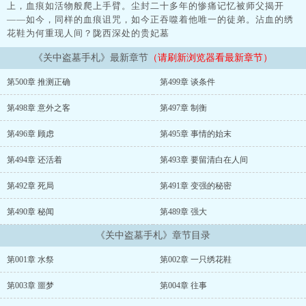
上，血痕如活物般爬上手臂。尘封二十多年的惨痛记忆被师父揭开
——如今，同样的血痕诅咒，如今正吞噬着他唯一的徒弟。沾血的绣
花鞋为何重现人间？陇西深处的贵妃墓
《关中盗墓手札》最新章节
（请刷新浏览器看最新章节）
第500章 推测正确
第499章 谈条件
第498章 意外之客
第497章 制衡
第496章 顾虑
第495章 事情的始末
第494章 还活着
第493章 要留清白在人间
第492章 死局
第491章 变强的秘密
第490章 秘闻
第489章 强大
《关中盗墓手札》章节目录
第001章 水祭
第002章 一只绣花鞋
第003章 噩梦
第004章 往事