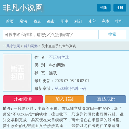
非凡小说网
登陆
注册
首页
魔法
修真
都市
历史
科幻
其它
完本
排行
搜索
非凡小说网
>
科幻网游
> 关中盗墓手札章节列表
作 者：
不玩钢丝球
类 别：科幻网游
状 态：连载
最后更新：2026-07-08 16:02:01
最新章节：
第500章 推测正确
开始阅读
加入书架
直达底部
简介:
一只绣花鞋，半条阎王债。古玩铺学徒秦鑫因一时贪心，坏了
师父“不收水头货”的铁律，擅自收下一只诡异的明代素缎绣花鞋。谁
知交易刚完成，卖家便在众目睽睽下，离奇溺亡在半腰深的浅滩里。
梦中索命的七窍流血女子步步紧逼……噩梦诅咒在出现在了秦鑫身