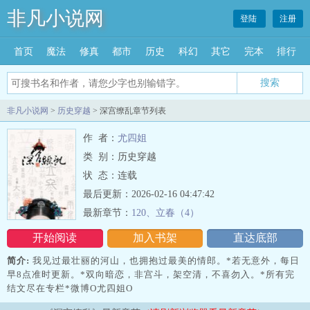
非凡小说网
登陆
注册
首页
魔法
修真
都市
历史
科幻
其它
完本
排行
搜索
非凡小说网
>
历史穿越
> 深宫缭乱章节列表
作 者：
尤四姐
类 别：历史穿越
状 态：连载
最后更新：2026-02-16 04:47:42
最新章节：
120、立春（4）
开始阅读
加入书架
直达底部
简介:
我见过最壮丽的河山，也拥抱过最美的情郎。*若无意外，每日
早8点准时更新。*双向暗恋，非宫斗，架空清，不喜勿入。*所有完
结文尽在专栏*微博O尤四姐O