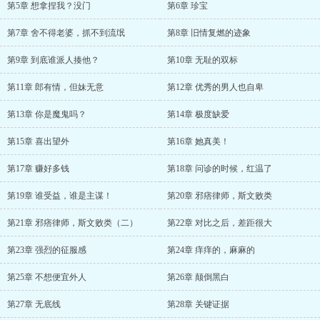
第5章 想拿捏我？没门
第6章 珍宝
第7章 舍不得老婆，抓不到流氓
第8章 旧情复燃的迹象
第9章 到底谁派人揍他？
第10章 无耻的双标
第11章 郎有情，但妹无意
第12章 优秀的男人也自卑
第13章 你是魔鬼吗？
第14章 极度缺爱
第15章 喜出望外
第16章 她真美！
第17章 赚好多钱
第18章 问诊的时候，红温了
第19章 谁受益，谁是主谋！
第20章 邪痞律师，斯文败类
第21章 邪痞律师，斯文败类（二）
第22章 对比之后，差距很大
第23章 强烈的征服感
第24章 痒痒的，麻麻的
第25章 不想便宜外人
第26章 颠倒黑白
第27章 无底线
第28章 关键证据