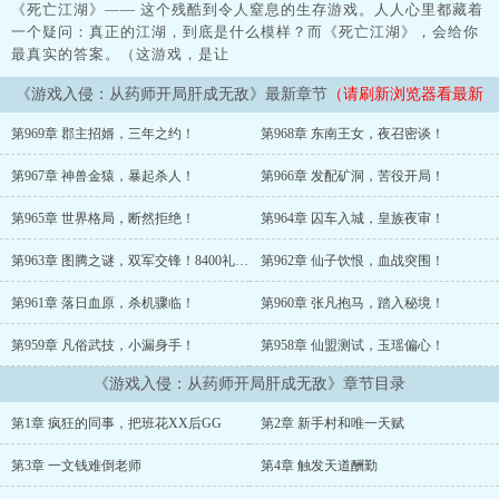
《死亡江湖》—— 这个残酷到令人窒息的生存游戏。人人心里都藏着
一个疑问：真正的江湖，到底是什么模样？而《死亡江湖》，会给你
最真实的答案。（这游戏，是让
《游戏入侵：从药师开局肝成无敌》最新章节
（请刷新浏览器看最新
章节）
第969章 郡主招婿，三年之约！
第968章 东南王女，夜召密谈！
第967章 神兽金猿，暴起杀人！
第966章 发配矿洞，苦役开局！
第965章 世界格局，断然拒绝！
第964章 囚车入城，皇族夜审！
第963章 图腾之谜，双军交锋！8400礼物加更
第962章 仙子饮恨，血战突围！
第961章 落日血原，杀机骤临！
第960章 张凡抱马，踏入秘境！
第959章 凡俗武技，小漏身手！
第958章 仙盟测试，玉瑶偏心！
《游戏入侵：从药师开局肝成无敌》章节目录
第1章 疯狂的同事，把班花XX后GG
第2章 新手村和唯一天赋
第3章 一文钱难倒老师
第4章 触发天道酬勤