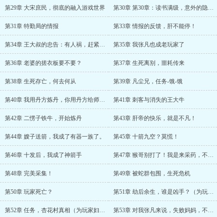
第29章 大宋庶民，彻底的融入游戏世界
第30章 第30章：读书满级，意外的隐藏奖励
第31章 特勤局的情报
第33章 情报的反馈，肝不能停！
第34章 王大叔的忠告：有人祸，赶紧润！
第35章 我张凡也成老玩家了
第36章 老婆的搓衣板要不要？
第37章 生死离别，噩耗传来
第38章 生死存亡，何去何从
第39章 凡尘兄，任务-饿-饿
第40章 我用丹方炼丹，你用丹方给师傅烧纸吗？
第41章 刺客与消失的王大牛
第42章 二愣子铁牛，开始炼丹
第43章 肝帝的快乐，就是不凡！
第44章 嫂子送箭，我成了有器一族了。
第45章 十箭九空？莫慌！
第46章 十发后，我成了神箭手
第47章 猴哥别打了！我是来采药，不是来取经的！
第48章 完美采集！
第49章 被蛇群包围，生死危机
第50章 玩家死亡？
第51章 劫后余生，谁是凶手？（为玩家冰凰、611送礼加更）
第52章 任务，杏花村真相（为玩家妇科、乔峰五星好评加更）
第53章 对我张凡来说，失败妈妈，不存在的！