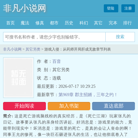
非凡小说网
登陆
注册
首页
魔法
修真
都市
历史
科幻
其它
完本
排行
搜索
非凡小说网
>
其它另类
> 游戏入侵：从药师开局肝成无敌章节列表
作 者：
百音
类 别：其它另类
状 态：连载
最后更新：2026-07-17 10:29:25
最新章节：
第969章 郡主招婿，三年之约！
开始阅读
加入书架
直达底部
简介:
这是死亡游戏脑残粉的真实经历，是《死亡江湖》玩家张凡的
日记。故事要从张凡的亲身经历讲起。好消息是：游戏里的能力，竟
能带到现实中！坏消息是：游戏里的死亡，是真的会让人丧命的啊！
同事王允的惨死，像一块巨石砸进张凡的生活，也让他彻底卷入了