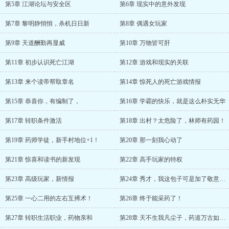
第5章 江湖论坛与安全区
第6章 现实中的意外发现
第7章 黎明静悄悄，杀机日日新
第8章 偶遇女玩家
第9章 天道酬勤再显威
第10章 万物皆可肝
第11章 初步认识死亡江湖
第12章 游戏和现实的关联
第13章 来个读帝帮取章名
第14章 惊死人的死亡游戏情报
第15章 恭喜你，有编制了，
第16章 学霸的快乐，就是这么朴实无华
第17章 转职条件激活
第18章 出村？太危险了，林师有药园！
第19章 药师学徒，新手村地位+1！
第20章 那一刻我心动了
第21章 惊喜和读书的新发现
第22章 高手玩家的特权
第23章 高级玩家，新情报
第24章 秀才，我这包子可是加了敬意的！
第25章 一心二用的左右互搏术！
第26章 终于能采药了！
第27章 转职生活职业，药物亲和
第28章 天不生我凡尘子，药道万古如长夜！