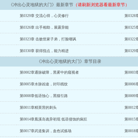
《冲出心灵地狱的大门》最新章节
（请刷新浏览器看最新章节）
第0329章 交流心得，心灵修行
第032
第0326章 出手相助，展露异能
第032
第0323章 击败世家子弟，打脸嘲讽
第032
第0330章 获得指点，能力精进
第032
《冲出心灵地狱的大门》章节目录
第0002章通脉破障，黑雾中的窥视者
第000
第0005章水脉凶途，封印残纹
第000
第0008章低语蚀心，黑猫引路
第000
第0011章精英营的刺头
第001
第0014章凰溪岛诡异初现 低语侵蚀的疯狂
第001
第0017章武道集训，血色试炼场
第001