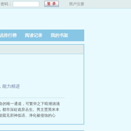
密码：
用户注册
说排行榜
阅读记录
我的书架
点，能力精进
命的唯一通道，可繁华之下暗潮汹涌
，都市深处诡异丛生。男主贾黑米本
能窥见邪神低语、净化被侵蚀的心