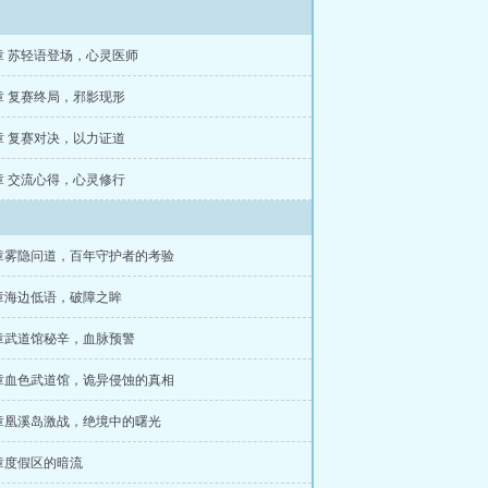
8章 苏轻语登场，心灵医师
5章 复赛终局，邪影现形
2章 复赛对决，以力证道
9章 交流心得，心灵修行
3章雾隐问道，百年守护者的考验
6章海边低语，破障之眸
9章武道馆秘辛，血脉预警
2章血色武道馆，诡异侵蚀的真相
5章凰溪岛激战，绝境中的曙光
8章度假区的暗流