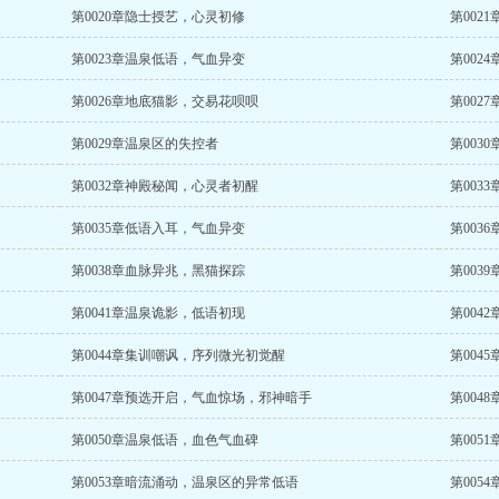
第0020章隐士授艺，心灵初修
第002
第0023章温泉低语，气血异变
第002
第0026章地底猫影，交易花呗呗
第002
第0029章温泉区的失控者
第003
第0032章神殿秘闻，心灵者初醒
第003
第0035章低语入耳，气血异变
第003
第0038章血脉异兆，黑猫探踪
第003
第0041章温泉诡影，低语初现
第004
第0044章集训嘲讽，序列微光初觉醒
第004
第0047章预选开启，气血惊场，邪神暗手
第004
第0050章温泉低语，血色气血碑
第005
第0053章暗流涌动，温泉区的异常低语
第005