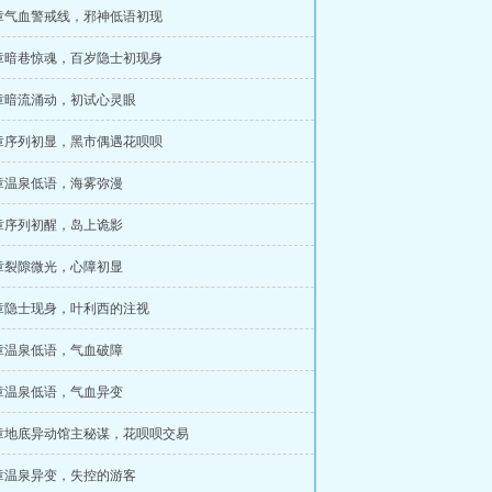
1章气血警戒线，邪神低语初现
4章暗巷惊魂，百岁隐士初现身
7章暗流涌动，初试心灵眼
0章序列初显，黑市偶遇花呗呗
3章温泉低语，海雾弥漫
6章序列初醒，岛上诡影
9章裂隙微光，心障初显
2章隐士现身，叶利西的注视
5章温泉低语，气血破障
8章温泉低语，气血异变
1章地底异动馆主秘谋，花呗呗交易
4章温泉异变，失控的游客