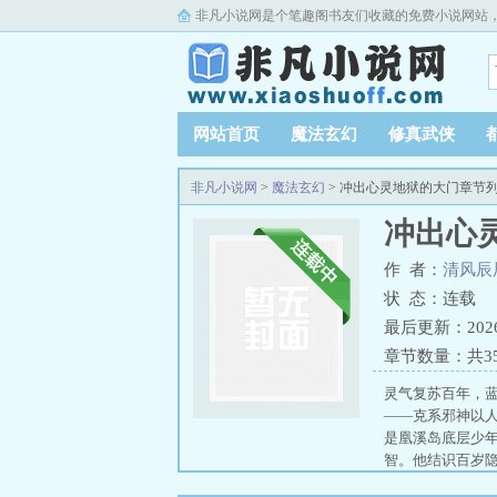
非凡小说网是个笔趣阁书友们收藏的免费小说网站
网站首页
魔法玄幻
修真武侠
非凡小说网
>
魔法玄幻
> 冲出心灵地狱的大门章节
冲出心
作 者：
清风辰
状 态：连载
最后更新：2026-0
章节数量：共3
灵气复苏百年，
——克系邪神以
是凰溪岛底层少
智。他结识百岁