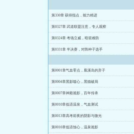
第330章 获得指点，能力精进
第0327章 武道联盟注意，专人观察
第0324章 考场立威，暗箭难防
第0331章 半决赛，对阵种子选手
第0001章气血零点，凰溪岛的弃子
第0004章黑影噬心，黑猫破局
第0007章神殿诡影，百年传承
第0010章低语温泉，气血测试
第0013章高考前夜的阴影与微光
第0016章低语蚀心，温泉诡影