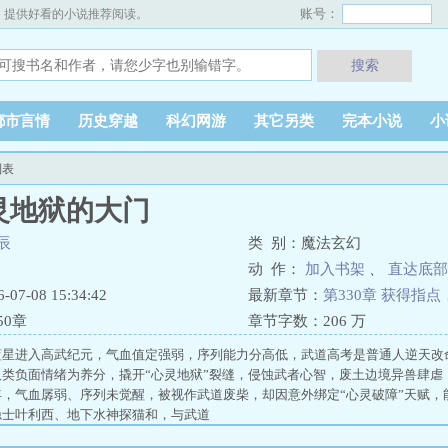
账号：
，提供好看的小说推荐阅读。
搜索
都市言情
历史穿越
科幻网游
其它另类
完本小说
小
列表
灵地狱的大门
辰
类 别：魔法玄幻
动 作：
加入书架
、
直达底部
7-08 15:34:42
最新章节：
第330章 获得指
50章
章节字数：
206 万
蓝星进入高武纪元，气血值定强弱，序列能力分高低，武道高考是普通人逆天改
人类负面情绪为养分，撬开“心灵地狱”裂缝，侵蚀武者心智，废土边境异兽肆虐
年，气血孱弱、序列未觉醒，被视作武道废柴，却因意外绑定“心灵破障”天赋，
隐士叶利西、地下水神探猫和，与武道