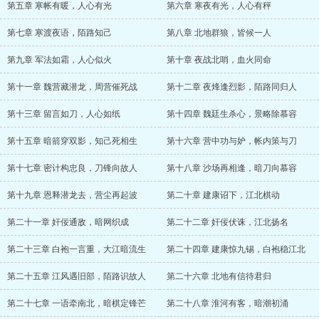
第五章 寒帐有暖，人心有光
第六章 寒夜有光，人心有秤
第七章 寒渡夜语，陌路知己
第八章 北地群狼，皆候一人
第九章 军法如霜，人心似火
第十章 夜战北哨，血火同命
第十一章 魏营藏潜龙，周营催死战
第十二章 夜烽逢烈影，陌路同归人
第十三章 留言如刀，人心如纸
第十四章 魏廷生杀心，景略除慕容
第十五章 暗箭穿双影，知己死相生
第十六章 营中功与妒，帐内策与刀
第十七章 密计构忠良，刀锋向故人
第十八章 沙场再相逢，暗刀向慕容
第十九章 恩释潜龙去，营尘再起波
第二十章 建康诏下，江北棋动
第二十一章 奸佞通敌，暗网织成
第二十二章 奸佞伏诛，江北扬名
第二十三章 白袍一言重，大江暗流生
第二十四章 建康惊九锡，白袍稳江北
第二十五章 江风遇旧部，陌路识故人
第二十六章 北地有信待君归
第二十七章 一语牵南北，暗棋定锋芒
第二十八章 淮河有客，暗潮初涌