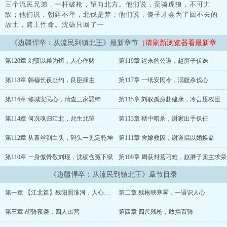
三个流民兄弟，一杆破枪，望向北方。他们说，蛮骑虎狼，不可力
敌；他们说，朝廷不举，北伐是梦；他们说，傻子才会为了回不去的
故土，赌上性命。沈砺只回了一
《边疆悍卒：从流民到镇北王》最新章节
（请刷新浏览器看最新章
节）
第120章 刘驭以粮为饵，人心作赌
第119章 迟来的公道，赵胖子伏诛
第118章 韩穆长夜赴约，良臣择主
第117章 一纸安民令，满腹杀伐心
第116章 修城安民心，清查三家恶绅
第115章 刘驭孤身赴建康，冷言压权臣
第114章 何况魂归江北，此生北望
第113章 狱中暗杀，谢家出手保任
第112章 从青丝到白头，码头一见定乾坤
第111章 舍嫁救囚，谢道韫以婚换命
第110章 一身傲骨敬刘琨，沈砺含冤下狱
第109章 周荻封营刁难，赵胖子卖主求荣
《边疆悍卒：从流民到镇北王》章节目录
第一章 【江北篇】残阳照淮河，人心各有路
第二章 残枪映寒雾，一语识人心
第三章 胡骑夜袭，四人出营
第四章 四尺残枪，敢挡百骑