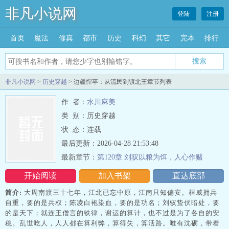
非凡小说网
登陆
注册
首页
魔法
修真
都市
历史
科幻
其它
完本
排行
搜索
非凡小说网
>
历史穿越
> 边疆悍卒：从流民到镇北王章节列表
作 者：
水川麻美
类 别：历史穿越
状 态：连载
最后更新：2026-04-28 21:53:48
最新章节：
第120章 刘驭以粮为饵，人心作赌
开始阅读
加入书架
直达底部
简介:
大周南渡三十七年，江北已忘中原，江南只知偏安。桓威拥兵
自重，要的是兵权；陈凌白袍染血，要的是功名；刘驭蛰伏暗处，要
的是天下；就连王僧言的铁律，谢运的算计，也不过是为了各自的安
稳。乱世吃人，人人都在算利弊，算得失，算活路。唯有沈砺，带着