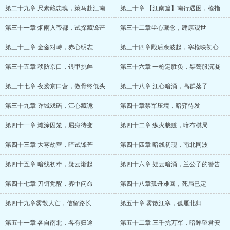
第二十九章 尺素藏忠魂，策马赴江南
第三十章 【江南篇】南行遇困，枪指建康
第三十一章 烟雨入帝都，试探藏锋芒
第三十二章尘心藏念，建康观世
第三十三章 金銮对峙，赤心明志
第三十四章殿后余波起，寒枪映初心
第三十五章 移防京口，银甲挑衅
第三十六章 一枪定胜负，桀骜服沉凝
第三十七章 夜袭京口营，傲骨终低头
第三十八章 江心暗涌，高群落子
第三十九章 诈城戏码，江心藏诡
第四十章禁军压境，暗弈待发
第四十一章 滩涂囚笼，屈身待变
第四十二章 纵火栽赃，暗布棋局
第四十三章 大雾劫营，暗试锋芒
第四十四章 暗线初现，南北同波
第四十五章 暗线初牵，疑云渐起
第四十六章 疑云暗涌，兰公子的警告
第四十七章 刀饵觉醒，雾中问命
第四十八章孤舟难回，死局已定
第四十九章雾散人亡，信留路长
第五十章 雾散江寒，孤雁北归
第五十一章 各自南北，各有归途
第五十二章 三千抗万军，暗眸望君安