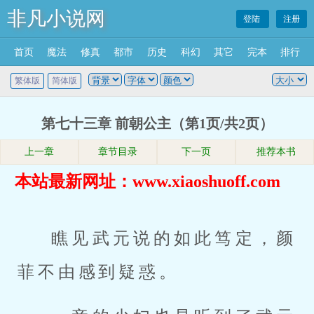
非凡小说网
登陆
注册
首页
魔法
修真
都市
历史
科幻
其它
完本
排行
繁体版
简体版
第七十三章 前朝公主（第1页/共2页）
上一章
章节目录
下一页
推荐本书
本站最新网址：www.xiaoshuoff.com
瞧见武元说的如此笃定，颜
菲不由感到疑惑。