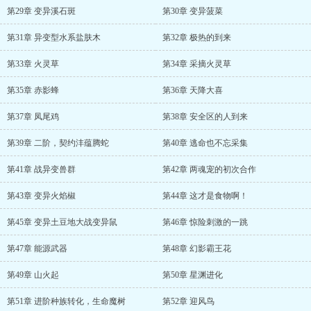
第29章 变异溪石斑
第30章 变异菠菜
第31章 异变型水系盐肤木
第32章 极热的到来
第33章 火灵草
第34章 采摘火灵草
第35章 赤影蜂
第36章 天降大喜
第37章 凤尾鸡
第38章 安全区的人到来
第39章 二阶，契约沣蕴腾蛇
第40章 逃命也不忘采集
第41章 战异变兽群
第42章 两魂宠的初次合作
第43章 变异火焰椒
第44章 这才是食物啊！
第45章 变异土豆地大战变异鼠
第46章 惊险刺激的一跳
第47章 能源武器
第48章 幻影霸王花
第49章 山火起
第50章 星渊进化
第51章 进阶种族转化，生命魔树
第52章 迎风鸟