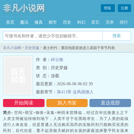
非凡小说网
登陆
注册
首页
魔法
修真
都市
历史
科幻
其它
完本
排行
搜索
非凡小说网
>
历史穿越
> 废土时代：重回地面直接进入菜园子章节列表
作 者：
碎云银
类 别：历史穿越
状 态：连载
最后更新：2026-06-06 06:02:39
最新章节：
第413章 这风很缠人
开始阅读
加入书架
直达底部
简介:
空间+萌宝+御兽+采集+种田末世降临，经过百年抗衡废土之下
人类文明被迫转移到地下，人类不甘于在黑暗求生，为了人类的延续
进行人体改造，但是普通人无法购买高昂的实验药剂只能购买劣质的
药剂，后代但是，娶不起异能天赋好的女孩的家庭选择娶平民女孩来