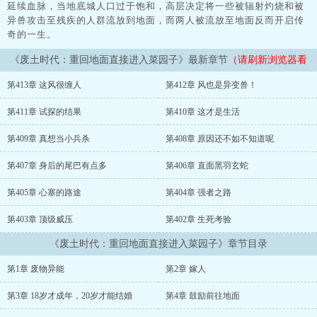
延续血脉，当地底城人口过于饱和，高层决定将一些被辐射灼烧和被
异兽攻击至残疾的人群流放到地面，而两人被流放至地面反而开启传
奇的一生。
《废土时代：重回地面直接进入菜园子》最新章节
（请刷新浏览器看
最新章节）
第413章 这风很缠人
第412章 风也是异变兽！
第411章 试探的结果
第410章 这才是生活
第409章 真想当小兵杀
第408章 原因还不如不知道呢
第407章 身后的尾巴有点多
第406章 直面黑羽玄蛇
第405章 心塞的路途
第404章 强者之路
第403章 顶级威压
第402章 生死考验
《废土时代：重回地面直接进入菜园子》章节目录
第1章 废物异能
第2章 嫁人
第3章 18岁才成年，20岁才能结婚
第4章 鼓励前往地面