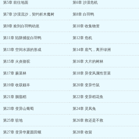
第5章 前往地面
第6章 沙漠危机
第7章 沙漠流沙，契约析木魔树
第8章 白羽鸭
第9章 捡到白羽鸭幼崽
第10章 收集物资
第11章 陷阱捕捉白羽鸭
第12章 危机
第13章 空间水源的形成
第14章 底气，离开绿洲
第15章 火炎骆驼
第16章 大片的树林
第17章 蕨菜林
第18章 异变风属性苦菜
第19章 收获颇丰
第20章 变异竹鼠
第21章 胭脂稻
第22章 变异稻花鱼
第23章 变异山葡萄
第24章 灵凤兔
第25章 驻地
第26章 救还是不救
第27章 变异华夏圆田螺
第28章 收留