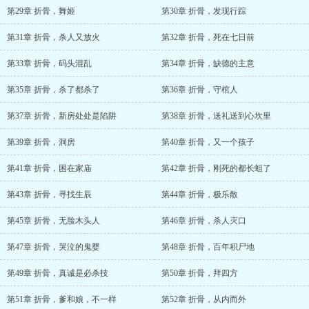
第29章 折骨，舞姬
第30章 折骨，发现行踪
第31章 折骨，杀人又放火
第32章 折骨，死在七日前
第33章 折骨，码头混乱
第34章 折骨，缺德的主意
第35章 折骨，杀了都杀了
第36章 折骨，守棺人
第37章 折骨，新房处处是陷阱
第38章 折骨，送礼送到心坎里
第39章 折骨，洞房
第40章 折骨，又一个孩子
第41章 折骨，困在家庙
第42章 折骨，刚死的都长蛆了
第43章 折骨，寻找生辰
第44章 折骨，极乐散
第45章 折骨，无脸木头人
第46章 折骨，杀人灭口
第47章 折骨，哭泣的鬼婴
第48章 折骨，百年积尸地
第49章 折骨，真诚是必杀技
第50章 折骨，拜四方
第51章 折骨，爹和娘，不一样
第52章 折骨，从内而外