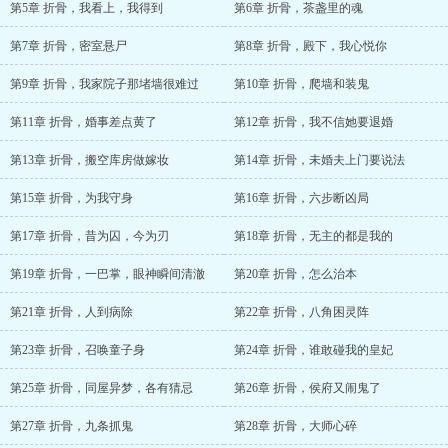
第5章 折骨，我看上，我得到
第6章 折骨，茶盏里的魂
第7章 折骨，密室悬尸
第8章 折骨，殿下，我心悦你
第9章 折骨，我家院子那堵墙很难过
第10章 折骨，爬墙和装鬼
第11章 折骨，婚事差点黄了
第12章 折骨，我不信她要退婚
第13章 折骨，搬空库房做嫁妆
第14章 折骨，未婚夫上门要说法
第15章 折骨，为我守身
第16章 折骨，六步断凶局
第17章 折骨，昔为囚，今为刃
第18章 折骨，无主的都是我的
第19章 折骨，一巴掌，眼神瞬间清澈
第20章 折骨，怎么治本
第21章 折骨，人到病除
第22章 折骨，八角困灵阵
第23章 折骨，召唤童子身
第24章 折骨，谁敢碰我的皇妃
第25章 折骨，同屋异梦，各有猜忌
第26章 折骨，侯府又闹鬼了
第27章 折骨，九条抓鬼
第28章 折骨，大师心碎