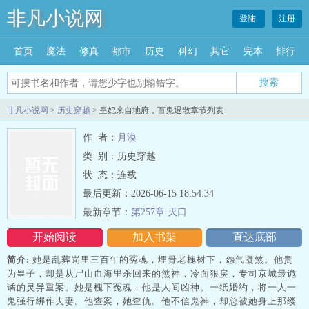
非凡小说网
登陆
注册
首页
魔法
修真
都市
历史
科幻
其它
完本
排行
搜索
非凡小说网
>
历史穿越
> 皇妃来自地府，百鬼退散章节列表
作 者：
月漠
类 别：历史穿越
状 态：连载
最后更新：2026-06-15 18:54:34
最新章节：
第257章 灭口
开始阅读
加入书架
直达底部
简介:
她是乱葬岗里三百年的冤魂，埋骨老槐树下，怨气凝煞。他贵
为皇子，却是从尸山血海里杀回来的煞神，冷面狠戾，专司京城最诡
谲的灵异重案。她是槐下冤魂，他是人间凶神。一纸婚约，将一人一
鬼强行绑作夫妻。他查案，她查仇。他不信鬼神，却总被她身上那缕