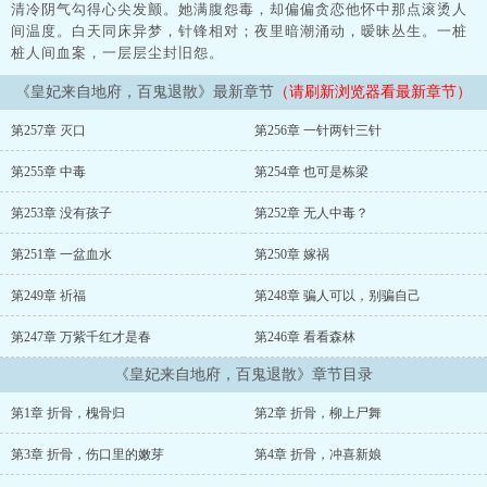
清冷阴气勾得心尖发颤。她满腹怨毒，却偏偏贪恋他怀中那点滚烫人
间温度。白天同床异梦，针锋相对；夜里暗潮涌动，暧昧丛生。一桩
桩人间血案，一层层尘封旧怨。
《皇妃来自地府，百鬼退散》最新章节
（请刷新浏览器看最新章节）
第257章 灭口
第256章 一针两针三针
第255章 中毒
第254章 也可是栋梁
第253章 没有孩子
第252章 无人中毒？
第251章 一盆血水
第250章 嫁祸
第249章 祈福
第248章 骗人可以，别骗自己
第247章 万紫千红才是春
第246章 看看森林
《皇妃来自地府，百鬼退散》章节目录
第1章 折骨，槐骨归
第2章 折骨，柳上尸舞
第3章 折骨，伤口里的嫩芽
第4章 折骨，冲喜新娘