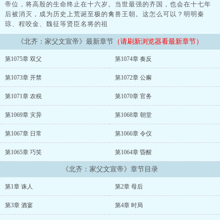
帝位，将高殷的生命终止在十六岁。当世最强的齐国，也会在十七年
后被消灭，成为历史上荒诞至极的禽兽王朝。这怎么可以？明明秦
琼、程咬金、魏征等贤臣名将的祖
《北齐：家父文宣帝》最新章节
（请刷新浏览器看最新章节）
第1075章 双父
第1074章 奏反
第1073章 开禁
第1072章 公廨
第1071章 农税
第1070章 官务
第1069章 灾异
第1068章 朝堂
第1067章 日常
第1066章 令仪
第1065章 巧笑
第1064章 昏醒
《北齐：家父文宣帝》章节目录
第1章 诛人
第2章 母后
第3章 酒宴
第4章 时局