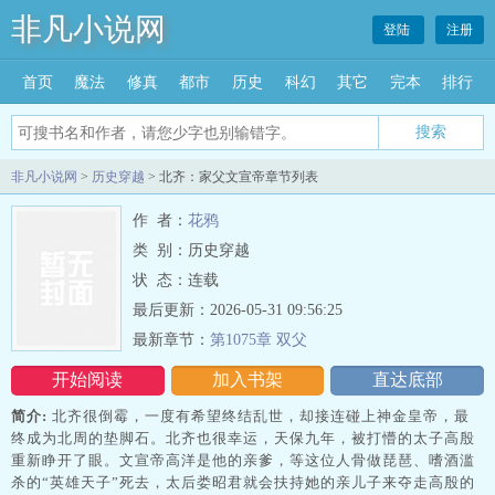
非凡小说网
登陆
注册
首页
魔法
修真
都市
历史
科幻
其它
完本
排行
搜索
非凡小说网
>
历史穿越
> 北齐：家父文宣帝章节列表
作 者：
花鸦
类 别：历史穿越
状 态：连载
最后更新：2026-05-31 09:56:25
最新章节：
第1075章 双父
开始阅读
加入书架
直达底部
简介:
北齐很倒霉，一度有希望终结乱世，却接连碰上神金皇帝，最
终成为北周的垫脚石。北齐也很幸运，天保九年，被打懵的太子高殷
重新睁开了眼。文宣帝高洋是他的亲爹，等这位人骨做琵琶、嗜酒滥
杀的“英雄天子”死去，太后娄昭君就会扶持她的亲儿子来夺走高殷的