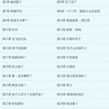
第5章 她也配？
第6章 活了活了
第7章 狗都不吃
第8章 一个丫环，能送什么好东西
第9章 收钱不办事？
第10章 要是敢跑，就打死
第11章 扒衣
第12章 靳家，有钱
第13章 会飞的石头
第14章 不能叫世子
第15章 留下买路财
第16章 为什么过城不入
第17章 能换鸡吗？
第18章 不发粮食
第19章 犯人跑了
第20章 分猪肉
第21章 爹，这没毒吧？
第22章 谁让他逞强的？
第23章 树皮治病？
第24章 黑土
第25章 连个三岁小丫头都不如？
第26章 埋骨的好地方
第27章 特别想吐
第28章 蛇没毒？