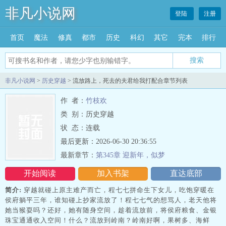
非凡小说网
登陆
注册
首页
魔法
修真
都市
历史
科幻
其它
完本
排行
搜索
非凡小说网
>
历史穿越
> 流放路上，死去的夫君给我打配合章节列表
作 者：
竹枝欢
类 别：历史穿越
状 态：连载
最后更新：2026-06-30 20:36:55
最新章节：
第345章 迎新年，似梦
开始阅读
加入书架
直达底部
简介:
穿越就碰上原主难产而亡，程七七拼命生下女儿，吃饱穿暖在
侯府躺平三年，谁知碰上抄家流放了！程七七气的想骂人，老天他将
她当猴耍吗？还好，她有随身空间，趁着流放前，将侯府粮食、金银
珠宝通通收入空间！什么？流放到岭南？岭南好啊，果树多、海鲜