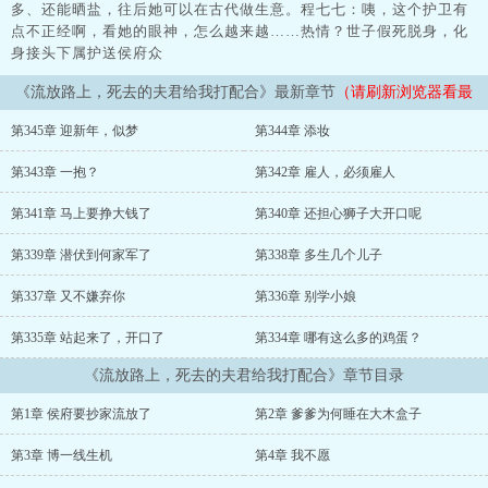
多、还能晒盐，往后她可以在古代做生意。程七七：咦，这个护卫有
点不正经啊，看她的眼神，怎么越来越……热情？世子假死脱身，化
身接头下属护送侯府众
《流放路上，死去的夫君给我打配合》最新章节
（请刷新浏览器看最
新章节）
第345章 迎新年，似梦
第344章 添妆
第343章 一抱？
第342章 雇人，必须雇人
第341章 马上要挣大钱了
第340章 还担心狮子大开口呢
第339章 潜伏到何家军了
第338章 多生几个儿子
第337章 又不嫌弃你
第336章 别学小娘
第335章 站起来了，开口了
第334章 哪有这么多的鸡蛋？
《流放路上，死去的夫君给我打配合》章节目录
第1章 侯府要抄家流放了
第2章 爹爹为何睡在大木盒子
第3章 博一线生机
第4章 我不愿