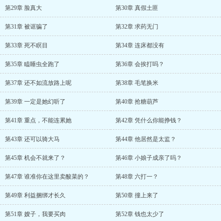
第29章 脸真大
第30章 真假土匪
第31章 被诓骗了
第32章 求药无门
第33章 死不瞑目
第34章 连床都没有
第35章 瞌睡虫全跑了
第36章 会挨打吗？
第37章 还不如流放路上呢
第38章 毛笔换米
第39章 一定是她幻听了
第40章 抢糖葫芦
第41章 重点，不能连累她
第42章 凭什么你能挣钱？
第43章 还可以骑大马
第44章 他居然是太监？
第45章 机会不就来了？
第46章 小娘子成亲了吗？
第47章 谁准你在这里卖酸菜的？
第48章 六打一？
第49章 利益捆绑才长久
第50章 撞上来了
第51章 嫂子，我要买肉
第52章 钱也太少了