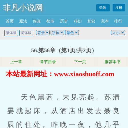
非凡小说网
登陆
注册
首页
魔法
修真
都市
历史
科幻
其它
完本
排行
繁体版
简体版
56.第56章（第1页/共2页）
上一章
章节目录
下一页
推荐本书
本站最新网址：www.xiaoshuoff.com
天色黑蓝，未见亮起。苏清
晏就起床，从酒店出发去聂良
辰的住处。昨晚一夜，他几乎