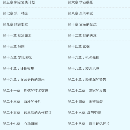
第五章 制定复仇计划
第六章 学业碾压
第七章 第一桶金
第八章 离间初试
第九章 结识盟友
第十章 父亲的疑虑
第十一章 初次邂逅
第十二章 他的关注
第十三章 解围
第十四章 试探
第十五章 梦境困扰
第十六章：抢占先机
第十七章：证据收集
第十八章：校园风波
第十九章：父亲身边的隐患
第二十章：顾聿深的警告
第二十一章：周铭的技术突破
第二十二章：陆家的反击
第二十三章：白玲的挣扎
第二十四章：闺蜜情裂
第二十五章：顾聿深的合作提议
第二十六章: 虚与委蛇
第二十七章：心动瞬间
第二十八章：前世记忆碎片