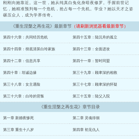
刚刚向她靠近。这一世，她从纯真白兔化身暗夜修罗。手握前世记
忆，她精准预判每一个危机，抢占每一个先机。学业？她以天才之姿
碾压众人，成为学界传奇。
《重生涅槃之再生花》最新章节
（请刷新浏览器看最新章节）
第四十六章：共同经历危机
第四十五章：陆沉舟的孤立
第四十四章：彻底清算白玲家族
第四十三章：全面进攻
第四十二章：信息共享
第四十一章：暂时同盟
第四十章：坦诚边缘
第三十九章：顾聿深的相救
第三十八章：女主遇险
第三十七章：顾聿深的怀疑
第三十六章：白玲的背叛
第三十五章：陆父入院
《重生涅槃之再生花》章节目录
第一章 新婚夜惨死
第二章 灵魂徘徊
第三章 重生十八岁
第四章 初见仇人