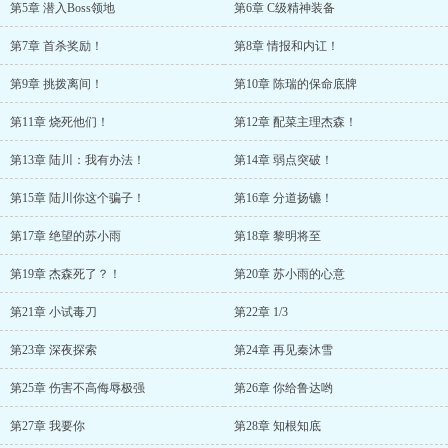
第5章 潜入Boss领地
第6章 C级精神装备
第7章 首杀奖励！
第8章 情报和内讧！
第9章 挑拨离间！
第10章 陈瑞的保命底牌
第11章 烧死他们！
第12章 配菜主理杰森！
第13章 陆川：我有办法！
第14章 弱点突破！
第15章 陆川你这个骗子！
第16章 分道扬镳！
第17章 绝望的苏小雨
第18章 黎明将至
第19章 杰森死了？！
第20章 苏小雨的心意
第21章 小试毒刀
第22章 1/3
第23章 深夜探索
第24章 再见秦沐雪
第25章 伤害不高侮辱极强
第26章 你给鲁达哟
第27章 我要你
第28章 知根知底