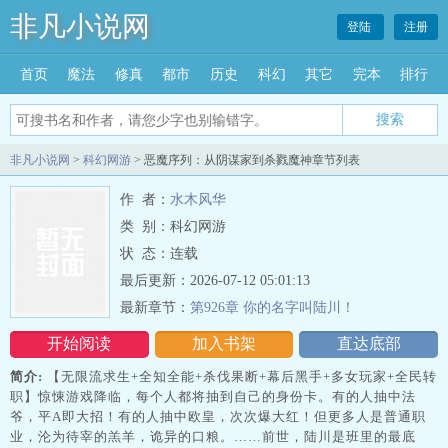
非凡小说网
登陆
注册
首页
魔法
修真
都市
历史
科幻
其它
完本
排行
搜索
非凡小说网
>
科幻网游
> 恶魔序列：从阴谋家到杀戮魔神章节列表
作 者：
水木风华
类 别：科幻网游
状 态：连载
最后更新：2026-07-12 05:01:13
最新章节：
第926章 你的名字叫陆川！
开始阅读
加入书架
直达底部
简介:
【无限流求生+全知全能+杀伐果断+幕后黑手+多女玩家+全民转
职】惊悚游戏降临，每个人都将抽到自己的身份卡。有的人抽中法
爷，平A即大招！有的人抽中欧皇，次次爆大红！但更多人是普通职
业，沦为待宰的羔羊，诡异的口粮。……前世，陆川是班里的最底