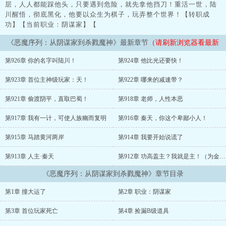
层，人人都能踩他头，只要遇到危险，就先拿他挡刀！重活一世，陆
川醒悟，彻底黑化，他要以众生为棋子，玩弄整个世界！【转职成
功】【当前职业：阴谋家】【
《恶魔序列：从阴谋家到杀戮魔神》最新章节
（请刷新浏览器看最新
章节）
第926章 你的名字叫陆川！
第924章 他比光还要快！
第923章 首位主神级玩家：天！
第922章 哪来的减速带？
第921章 偷渡阴平，直取巴蜀！
第918章 老师，人性本恶
第917章 我有一计，可使人族幽而复明
第916章 秦天，你这个卑鄙小人！
第915章 马踏黄河两岸
第914章 我要开始说谎了
第913章 人主·秦天
第912章 功高盖主？我就是主！（为金＜＞子加更！）
《恶魔序列：从阴谋家到杀戮魔神》章节目录
第1章 撞大运了
第2章 职业：阴谋家
第3章 首位玩家死亡
第4章 捡漏B级道具