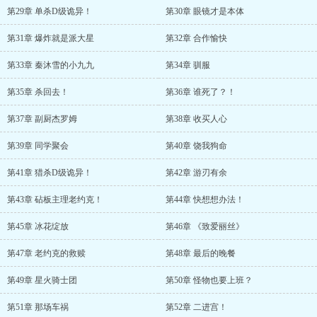
第29章 单杀D级诡异！
第30章 眼镜才是本体
第31章 爆炸就是派大星
第32章 合作愉快
第33章 秦沐雪的小九九
第34章 驯服
第35章 杀回去！
第36章 谁死了？！
第37章 副厨杰罗姆
第38章 收买人心
第39章 同学聚会
第40章 饶我狗命
第41章 猎杀D级诡异！
第42章 游刃有余
第43章 砧板主理老约克！
第44章 快想想办法！
第45章 冰花绽放
第46章 《致爱丽丝》
第47章 老约克的救赎
第48章 最后的晚餐
第49章 星火骑士团
第50章 怪物也要上班？
第51章 那场车祸
第52章 二进宫！