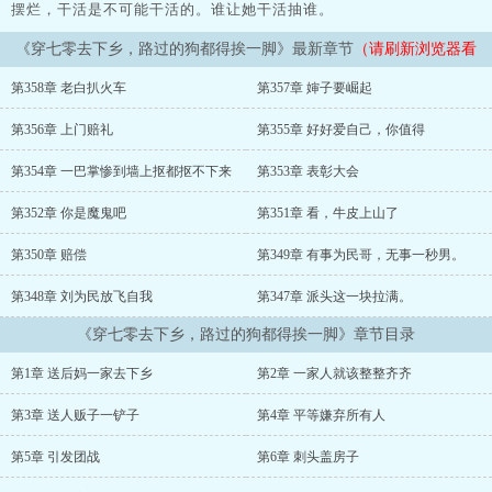
摆烂，干活是不可能干活的。谁让她干活抽谁。
《穿七零去下乡，路过的狗都得挨一脚》最新章节
（请刷新浏览器看
最新章节）
第358章 老白扒火车
第357章 婶子要崛起
第356章 上门赔礼
第355章 好好爱自己，你值得
第354章 一巴掌惨到墙上抠都抠不下来
第353章 表彰大会
第352章 你是魔鬼吧
第351章 看，牛皮上山了
第350章 赔偿
第349章 有事为民哥，无事一秒男。
第348章 刘为民放飞自我
第347章 派头这一块拉满。
《穿七零去下乡，路过的狗都得挨一脚》章节目录
第1章 送后妈一家去下乡
第2章 一家人就该整整齐齐
第3章 送人贩子一铲子
第4章 平等嫌弃所有人
第5章 引发团战
第6章 刺头盖房子