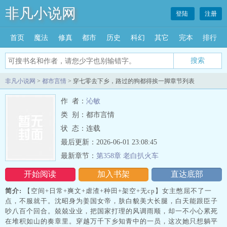
非凡小说网
登陆
注册
首页
魔法
修真
都市
历史
科幻
其它
完本
排行
搜索
非凡小说网
>
都市言情
> 穿七零去下乡，路过的狗都得挨一脚章节列表
作 者：
沁敏
类 别：都市言情
状 态：连载
最后更新：2026-06-01 23:08:45
最新章节：
第358章 老白扒火车
开始阅读
加入书架
直达底部
简介:
【空间+日常+爽文+虐渣+种田+架空+无cp】女主憋屈不了一
点，不服就干。沈昭身为姜国女帝，肤白貌美大长腿，白天能跟臣子
吵八百个回合。兢兢业业，把国家打理的风调雨顺，却一不小心累死
在堆积如山的奏章里。穿越万千下乡知青中的一员，这次她只想躺平