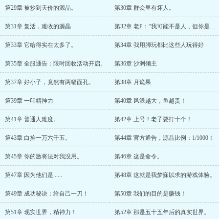
第29章 被炒到天价的源晶。
第30章 群众里有坏人。
第31章 复活，难收的源晶
第32章 老P：“我可能不是人，但你是真的狗！”
第33章 它给得实在太多了。
第34章 我用脚玩都比这些人玩得好
第35章 全服通告：限时回收活动开启。
第36章 沙渊领主
第37章 好小子，竟然有两幅面孔。
第38章 月诡果
第39章 一印精神力
第40章 风浪越大，鱼越贵！
第41章 普通人难度。
第42章 上号！老子要打十个！
第43章 白捡一万六千五。
第44章 官方通告，源晶比例：1/1000！
第45章 你的激将法对我没用。
第46章 这是命令。
第47章 因为他们是......
第48章 这就是我梦寐以求的游戏体验。
第49章 成功秘诀：给自己一刀！
第50章 我们的目的是赚钱！
第51章 现实世界，精神力！
第52章 那是五十五年后的真实世界。