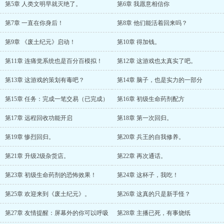
第5章 人类文明早就灭绝了。
第6章 我愿意相信你
第7章 一直在你身后！
第8章 他们能活着回来吗？
第9章 《废土纪元》启动！
第10章 得加钱。
第11章 连痛觉系统也是百分百模拟！
第12章 这游戏也太真实了吧。
第13章 这游戏的策划有毒吧？
第14章 脑子，也是实力的一部分
第15章 任务：完成一笔交易（已完成）
第16章 初级生命药剂配方
第17章 远程回收功能开启
第18章 第一次回归。
第19章 惨烈回归。
第20章 兵王的自我修养。
第21章 升级2级杂货店。
第22章 再次通话。
第23章 初级生命药剂的恐怖效果！
第24章 这杯子，我吃！
第25章 欢迎来到《废土纪元》。
第26章 这真的只是新手怪？
第27章 友情提醒：屏幕外的你可以呼吸
第28章 主播已死，有事烧纸