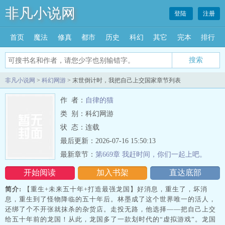
非凡小说网
登陆
注册
首页
魔法
修真
都市
历史
科幻
其它
完本
排行
搜索
非凡小说网
>
科幻网游
> 末世倒计时，我把自己上交国家章节列表
作 者：
自律的猫
类 别：科幻网游
状 态：连载
最后更新：2026-07-16 15:50:13
最新章节：
第669章 我赶时间，你们一起上吧。
开始阅读
加入书架
直达底部
简介:
【重生+未来五十年+打造最强龙国】好消息，重生了，坏消
息，重生到了怪物降临的五十年后。林墨成了这个世界唯一的活人，
还绑了个不开张就抹杀的杂货店。走投无路，他选择——把自己上交
给五十年前的龙国！从此，龙国多了一款划时代的“虚拟游戏”。龙国