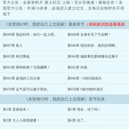
官方公告：全新资料片‘废土纪元’上线！百分百痛感！硬核生存！龙
国官方公告：年满18岁者，必须进入废土纪元，且每日在线时长不得
低于
《末世倒计时，我把自己上交国家》最新章节
（请刷新浏览器看最新
章节）
第669章 我赶时间，你们一起上吧。
第668章 全身长毛了不起啊！
第667章 抢人
第666章 现在的你，真的好弱啊。
第665章 再次降临
第664章 编故事也要稍微动点脑子
第663章 两种权柄？当我傻啊！
第662章 玲珑
第661章 超强的三石分身
第660章 +10的S级源兵
第659章 运气是可以被计算的。
第658章 S级功能性源兵
《末世倒计时，我把自己上交国家》章节目录
第1章 直接抹杀！
第2章 现在，信了吗！
第3章 大人小孩我都要！
第4章 信了。