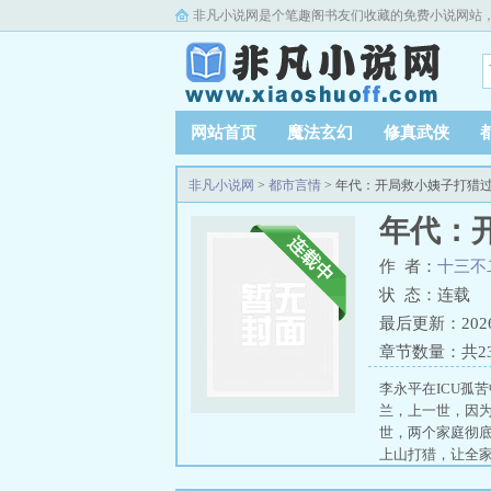
非凡小说网是个笔趣阁书友们收藏的免费小说网站
网站首页
魔法玄幻
修真武侠
非凡小说网
>
都市言情
> 年代：开局救小姨子打猎
年代：
作 者：
十三不
状 态：连载
最后更新：2026-0
章节数量：共2
李永平在ICU孤
兰，上一世，因
世，两个家庭彻
上山打猎，让全