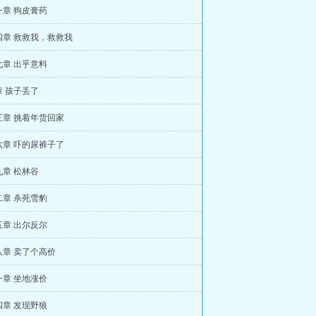
一章 狗皮膏药
四章 救救我，救救我
七章 出乎意料
 孩子丢了
三章 挑着年货回家
六章 吓的尿裤子了
章 松林谷
二章 杀死雪豹
五章 出尔反尔
八章 卖了个高价
一章 坐地涨价
四章 发现野狼