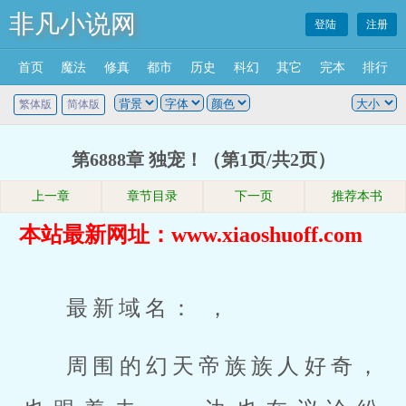
非凡小说网
登陆
注册
首页
魔法
修真
都市
历史
科幻
其它
完本
排行
繁体版
简体版
第6888章 独宠！（第1页/共2页）
上一章
章节目录
下一页
推荐本书
本站最新网址：www.xiaoshuoff.com
最新域名： ，
周围的幻天帝族族人好奇，