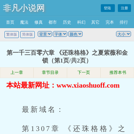
非凡小说网
登陆
注册
首页
魔法
修真
都市
历史
科幻
其它
完本
排行
繁体版
简体版
第一千三百零六章 《还珠格格》之夏紫薇和金
锁（第1页/共2页）
上一章
章节目录
下一页
推荐本书
本站最新网址：www.xiaoshuoff.com
最新域名：
第1307章 《还珠格格》之