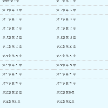
第9章 第 9 章
第10章 第 10 章
第11章 第 11 章
第12章 第 12 章
第13章 第 13 章
第14章 第 14 章
第15章 第 15 章
第16章 第 16 章
第17章 第 17 章
第18章 第 18 章
第19章 第 19 章
第20章 第 20 章
第21章 第 21 章
第22章 第 22 章
第23章 第 23 章
第24章 第 24 章
第25章 第 25 章
第26章 第 26 章
第27章 第 27 章
第28章 第 28 章
第29章 第 29 章
第30章 第30章
第31章 第31章
第32章 第32章