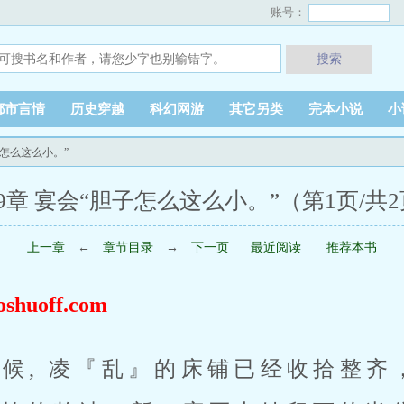
账号：
搜索
都市言情
历史穿越
科幻网游
其它另类
完本小说
小
子怎么这么小。”
9章 宴会“胆子怎么这么小。”（第1页/共
上一章
←
章节目录
→
下一页
最近阅读
推荐本书
uoff.com
候, 凌『乱』的床铺已经收拾整齐