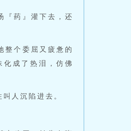
汤『药』灌下去，还
她整个委屈又疲惫的
珠化成了热泪，仿佛
住叫人沉陷进去。