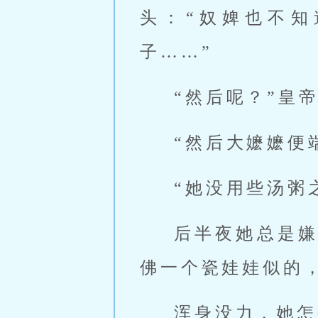
头：“奴婢也不
子……”
“然后呢？”皇
“然后大嬷嬷便
“她没用些汤粥
后半夜她总是
佛一个瓷娃娃似的
浑身没力，她怎