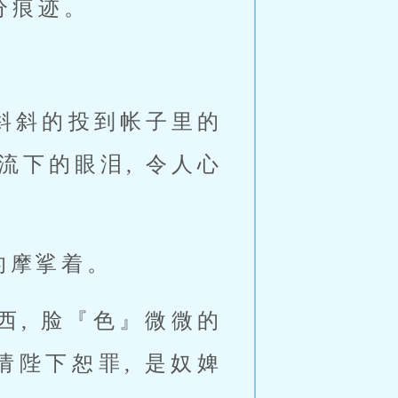
分痕迹。
斜斜的投到帐子里的
下的眼泪, 令人心
的摩挲着。
, 脸『色』微微的
请陛下恕罪, 是奴婢