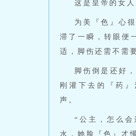
这是皇帝的女人
为美『色』心
滞了一瞬，转眼便
适，脚伤还需不需
脚伤倒是还好
刚灌下去的『药』
声。
“公主，怎么
水，她脸『色』才