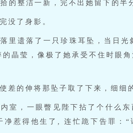
收拾的整洁一新，完不出她留下的半
完没了身影。
角落里遗落了一只珍珠耳坠，当日光
碎的晶莹，像极了她承受不住时眼角流
使差的伸将那坠子取了下来，细细
内室，一眼瞥见陛下拈了个什么东西
净惹得他生了, 连忙跪下告罪：“