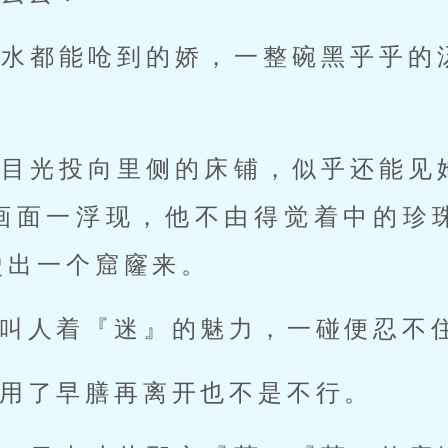
口水都能呛到的娇，一整碗黑乎乎的
将目光投向里侧的床铺，似乎还能见
画面一浮现，他不由得觉着中的珍
烫出一个窟窿来。
叫人着『迷』的魅力，一碰便忍不
用了早膳再离开也不是不行。