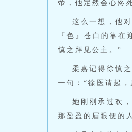
帝，他定然会心疼
这么一想，他
『色』苍白的靠在
慎之拜见公主。”
柔嘉记得徐慎
一句：“徐医请起，
她刚刚承过欢
那盈盈的眉眼便的