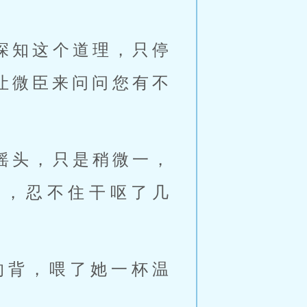
深知这个道理，只停
让微臣来问问您有不
摇头，只是稍微一，
嘴，忍不住干呕了几
的背，喂了她一杯温