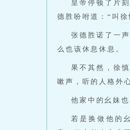
皇帝停顿了片
德胜吩咐道：“叫
张德胜诺了一
么也该休息休息。
果不其然，徐
嗽声，听的人格外
他家中的幺妹也
若是换做他的