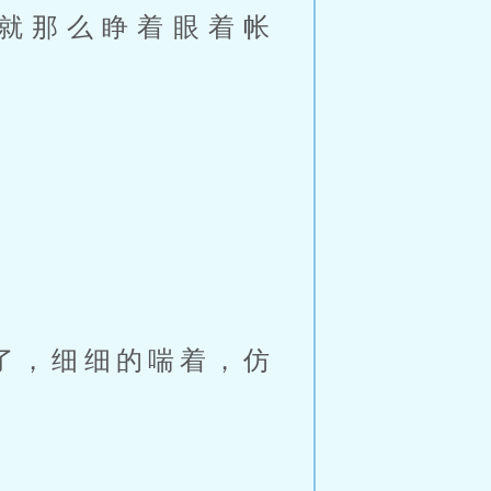
就那么睁着眼着帐
了，细细的喘着，仿