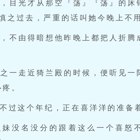
刻，目光才从那空『荡』『荡』的床
徐慎之过去，严重的话叫她今晚上不用
声，不由得暗想他昨晚上都把人折腾
慎之一走近猗兰殿的时候，便听见一
心疼。
不过这个年纪，正在喜洋洋的准备
幺妹没名没分的跟着这么一个喜怒