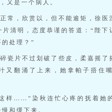
，又是一个病人。
很正常，欣赏以，但不能逾矩，徐医
一片清明，态度恭谨的答道：“陛下
要的处理？”
，碎瓷片不过划破了些皮，柔嘉摇了
汁又翻涌了上来，她拿帕子捂住
会这样……”染秋连忙心疼的抚着她
慢慢和缓下来。