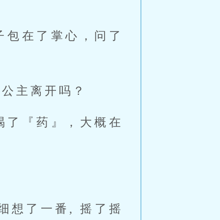
坠子包在了掌心，问了
叫公主离开吗？
喝了『药』，大概在
想了一番, 摇了摇