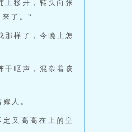
铺上移开，转头向张
来了。”
成那样了，今晚上怎
阵干呕声，混杂着咳
着嫁人。
不定又高高在上的皇