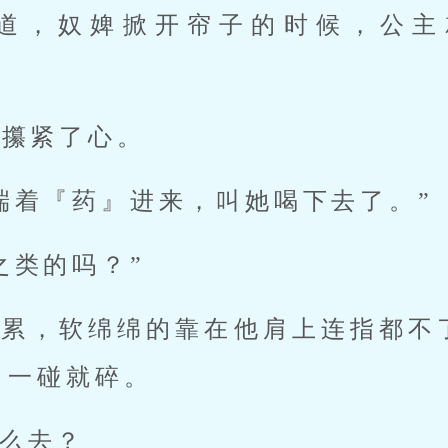
知道，奴婢掀开帘子的时候，公主
帝攥紧了心。
端着『药』进来，叫她喝下去了。”
之类的吗？”
嫌累，软绵绵的靠在他肩上连指都不
，一碰就碎。
么去？