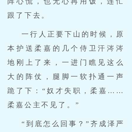
阵心慌，也无心再用饭，连忙
跟了下去。
一行人正要下山的时候，原
本护送柔嘉的几个侍卫汗涔涔
地刚上了来，一进门瞧见这么
大的阵仗，腿脚一软扑通一声
跪了下：“奴才失职，柔嘉……
柔嘉公主不见了。”
“到底怎么回事？”齐成泽严