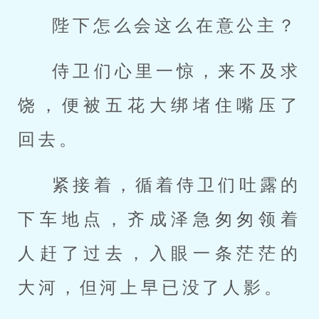
陛下怎么会这么在意公主？
侍卫们心里一惊，来不及求
饶，便被五花大绑堵住嘴压了
回去。
紧接着，循着侍卫们吐露的
下车地点，齐成泽急匆匆领着
人赶了过去，入眼一条茫茫的
大河，但河上早已没了人影。