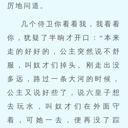
厉地问道。
几个侍卫你看看我，我看看
你，犹疑了半晌才开口：“本来
走的好好的，公主突然说不舒
服，叫奴才们掉头。刚走出没
多远，路过一条大河的时候，
公主又说好些了，说六皇子想
去玩水，叫奴才们在外面守
着，可她一去，便再没了踪