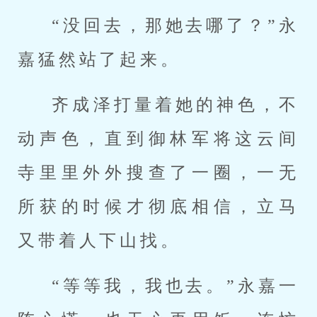
“没回去，那她去哪了？”永
嘉猛然站了起来。
齐成泽打量着她的神色，不
动声色，直到御林军将这云间
寺里里外外搜查了一圈，一无
所获的时候才彻底相信，立马
又带着人下山找。
“等等我，我也去。”永嘉一