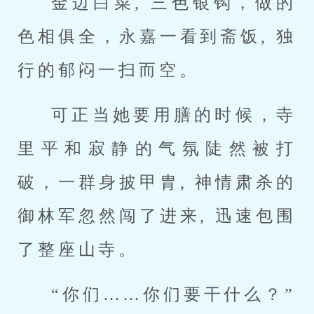
金边白菜, 三色银钩，做的
色相俱全，永嘉一看到斋饭, 独
行的郁闷一扫而空。
可正当她要用膳的时候，寺
里平和寂静的气氛陡然被打
破，一群身披甲胄, 神情肃杀的
御林军忽然闯了进来, 迅速包围
了整座山寺。
“你们……你们要干什么？”