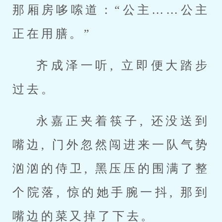
那厢房哆嗦道：“公主……公主
正在用膳。”
齐成泽一听, 立即便大踏步
过去。
永嘉正夹着筷子, 还没送到
嘴边, 门外忽然闯进来一队气势
汹汹的侍卫, 黑压压的围满了整
个院落, 惊的她手腕一抖, 那到
嘴边的菜又掉了下去。