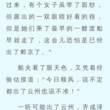
过来，有个女子虽带了面纱，
但露出的一双眼睛好看的很，
但是她们乘了最早的一艘渡船
早就走了，这会儿恐怕是已经
出了邺京了。”
船夫看了眼天色，又凭着经
验估摸道：“今日顺风，说不定
都出了云州也说不准！”
一听可能出了云州，齐成泽