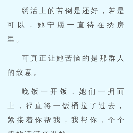
绣活上的苦倒是还好，若是
可以，她宁愿一直待在绣房
里。
可真正让她苦恼的是那群人
的敌意。
晚饭一开饭，她们一拥而
上，径直将一饭桶拉了过去，
紧接着你帮我，我帮你，个个