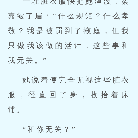
一堆脏衣服快把她湮没，柔
嘉皱了眉：“什么规矩？什么孝
敬？我是被罚到了掖庭，但我
只做我该做的活计，这些事和
我无关。”
她说着便完全无视这些脏衣
服，径直回了身，收拾着床
铺。
“和你无关？”