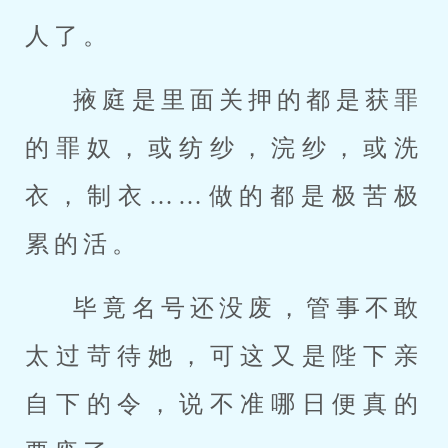
人了。
掖庭是里面关押的都是获罪
的罪奴，或纺纱，浣纱，或洗
衣，制衣……做的都是极苦极
累的活。
毕竟名号还没废，管事不敢
太过苛待她，可这又是陛下亲
自下的令，说不准哪日便真的