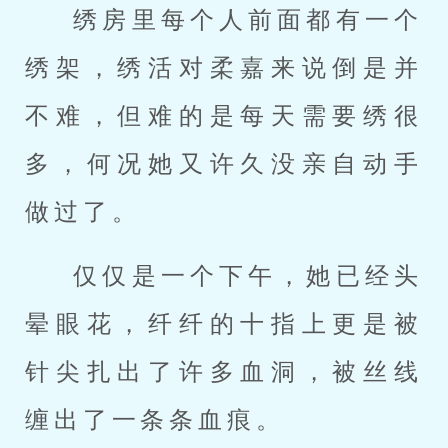
绣房里每个人前面都有一个
绣架，绣活对柔嘉来说倒是并
不难，但难的是每天需要绣很
多，何况她又许久没亲自动手
做过了。
仅仅是一个下午，她已经头
晕眼花，纤纤的十指上更是被
针尖扎出了许多血洞，被丝线
缠出了一条条血痕。