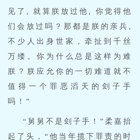
见了, 就算朕放过他, 你觉得他
们会放过吗？那都是朕的亲兵,
不少人出身世家，牵扯到千丝
万缕。你为什么总是这样为难
朕？朕应允你的一切难道就不
值得一个罪恶滔天的刽子手
吗！”
“舅舅不是刽子手！”柔嘉抬
起了头，“他当年揽下罪责的时