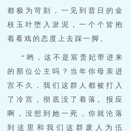
都极为苛刻，一见到昔日的金
枝玉叶堕入淤泥，一个个皆抱
着看戏的态度上去踩一脚。
“哟，这不是宸贵妃带进来
的那位公主吗？当年你母亲进
宫不久，我们这群人都被打入
了冷宫，彻底没了着落。报应
啊，没想到她一死，你就沦落
到这里和我们这群废人为伍