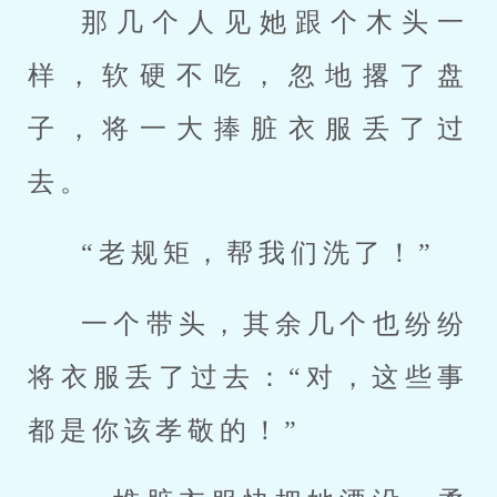
那几个人见她跟个木头一
样，软硬不吃，忽地撂了盘
子，将一大捧脏衣服丢了过
去。
“老规矩，帮我们洗了！”
一个带头，其余几个也纷纷
将衣服丢了过去：“对，这些事
都是你该孝敬的！”