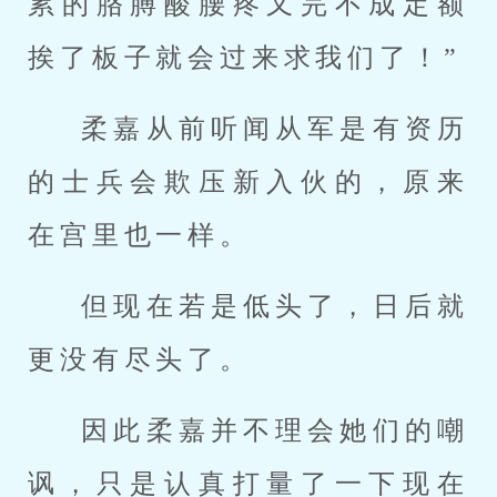
累的胳膊酸腰疼又完不成定额
挨了板子就会过来求我们了！”
柔嘉从前听闻从军是有资历
的士兵会欺压新入伙的，原来
在宫里也一样。
但现在若是低头了，日后就
更没有尽头了。
因此柔嘉并不理会她们的嘲
讽，只是认真打量了一下现在