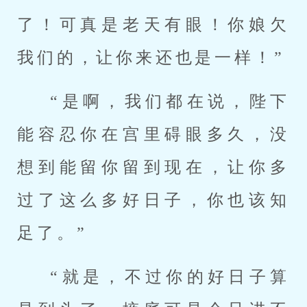
了！可真是老天有眼！你娘欠
我们的，让你来还也是一样！”
“是啊，我们都在说，陛下
能容忍你在宫里碍眼多久，没
想到能留你留到现在，让你多
过了这么多好日子，你也该知
足了。”
“就是，不过你的好日子算