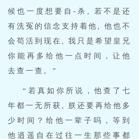
候也一度想要自-杀, 若不是还
有洗冤的信念支持着他, 他也不
会苟活到现在, 我只是希望皇兄
你能再多给他一点时间，让他
去查一查。”
“若真如你所说，他查了七
年都一无所获, 朕还要再给他多
少时间？给他一辈子吗，等到
他逍遥自在过往一生那些事都