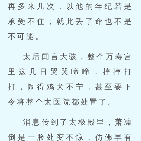
再多来几次，以他的年纪若是
承受不住，就此丢了命也不是
不可能。
太后闻言大骇，整个万寿宫
里这几日哭哭啼啼，摔摔打
打，闹得鸡犬不宁，甚至要下
令将整个太医院都处置了。
消息传到了太极殿里，萧凛
倒是一脸处变不惊，仿佛早有