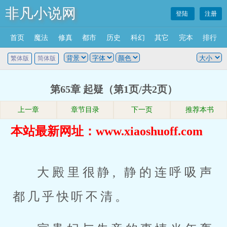
非凡小说网
登陆
注册
首页
魔法
修真
都市
历史
科幻
其它
完本
排行
繁体版
简体版
第65章 起疑（第1页/共2页）
上一章
章节目录
下一页
推荐本书
本站最新网址：www.xiaoshuoff.com
大殿里很静, 静的连呼吸声
都几乎快听不清。