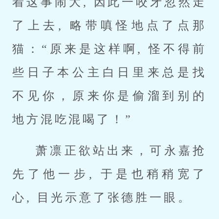
着这事闹大, 因此一咬牙忽然走
了上去, 略带嗔怪地点了点那
猫：“原来是这样啊, 怪不得前
些日子本公主白日里来总是找
不见你，原来你是偷溜到别的
地方混吃混喝了！”
萧凛正欲站出来，可永嘉抢
先了他一步, 于是也稍稍宽了
心, 目光示意了张德胜一眼。