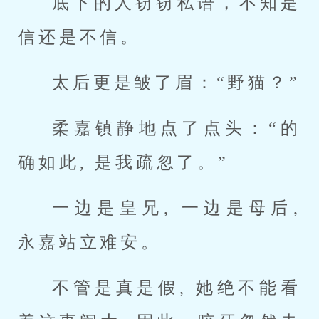
底下的人窃窃私语，不知是
信还是不信。
太后更是皱了眉：“野猫？”
柔嘉镇静地点了点头：“的
确如此, 是我疏忽了。”
一边是皇兄, 一边是母后,
永嘉站立难安。
不管是真是假, 她绝不能看