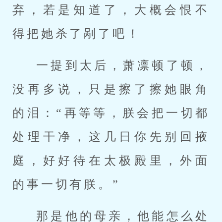
弃，若是知道了，大概会恨不
得把她杀了剐了吧！
一提到太后，萧凛顿了顿，
没再多说，只是擦了擦她眼角
的泪：“再等等，朕会把一切都
处理干净，这几日你先别回掖
庭，好好待在太极殿里，外面
的事一切有朕。”
那是他的母亲，他能怎么处