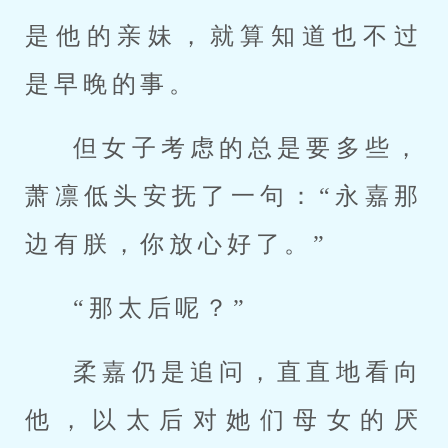
是他的亲妹，就算知道也不过
是早晚的事。
但女子考虑的总是要多些，
萧凛低头安抚了一句：“永嘉那
边有朕，你放心好了。”
“那太后呢？”
柔嘉仍是追问，直直地看向
他，以太后对她们母女的厌