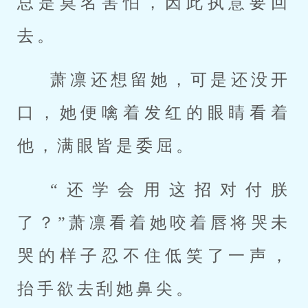
总是莫名害怕，因此执意要回
去。
萧凛还想留她，可是还没开
口，她便噙着发红的眼睛看着
他，满眼皆是委屈。
“还学会用这招对付朕
了？”萧凛看着她咬着唇将哭未
哭的样子忍不住低笑了一声，
抬手欲去刮她鼻尖。