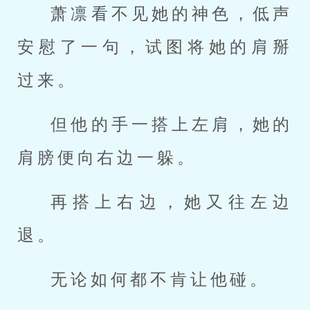
萧凛看不见她的神色，低声
安慰了一句，试图将她的肩掰
过来。
但他的手一搭上左肩，她的
肩膀便向右边一躲。
再搭上右边，她又往左边
退。
无论如何都不肯让他碰。