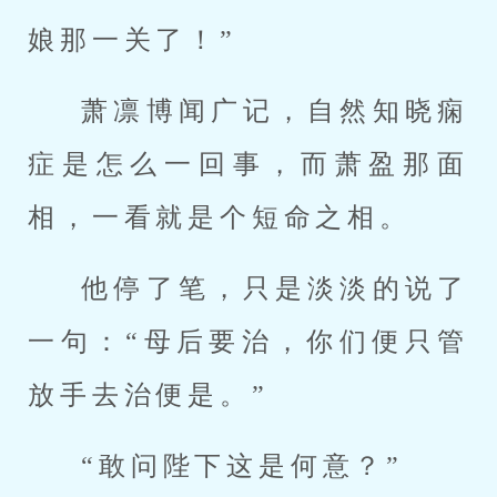
娘那一关了！”
萧凛博闻广记，自然知晓痫
症是怎么一回事，而萧盈那面
相，一看就是个短命之相。
他停了笔，只是淡淡的说了
一句：“母后要治，你们便只管
放手去治便是。”
“敢问陛下这是何意？”