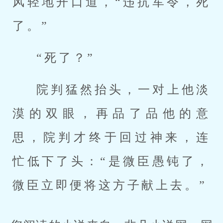
风轻地开口道，“违抗军令，死
了。”
“死了？”
院判猛然抬头，一对上他淡
漠的双眼，再品了品他的意
思，院判才终于回过神来，连
忙低下了头：“是微臣愚钝了，
微臣立即便将这方子献上去。”