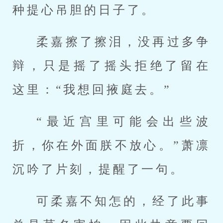
种提心吊胆的日子了。
柔嘉擦了擦泪，没再过多争
辩，只是摇了摇头拒绝了留在
这里：“我想回掖庭去。”
“最近宫里可能会出些波
折，你在外面朕不放心。”萧凛
沉吟了片刻，提醒了一句。
可柔嘉不知怎的，经了此事