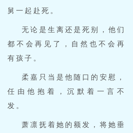
舅一起赴死。
无论是生离还是死别，他们
都不会再见了，自然也不会再
有孩子。
柔嘉只当是他随口的安慰，
任由他抱着，沉默着一言不
发。
萧凛抚着她的额发，将她垂