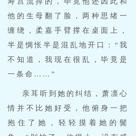
寿宫流掉的，毕竟他还因此和
他的生母翻了脸，两种思绪一
缠绕，柔嘉手臂撑在桌面上，
半是惆怅半是混乱地开口：“我
不知道，我现在很乱，毕竟是
一条命……”
亲耳听到她的纠结，萧凛心
情并不比她好受，他俯身一把
抱住了她，轻轻摸着她的鬓