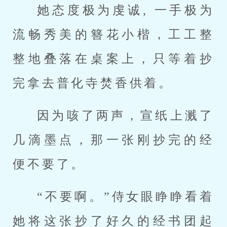
她态度极为虔诚, 一手极为
流畅秀美的簪花小楷，工工整
整地叠落在桌案上，只等着抄
完拿去普化寺焚香供着。
因为咳了两声，宣纸上溅了
几滴墨点，那一张刚抄完的经
便不要了。
“不要啊。”侍女眼睁睁看着
她将这张抄了好久的经书团起