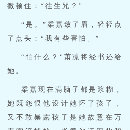
微顿住：“往生咒？”
“是。”柔嘉敛了眉，轻轻点
了点头：“我有些害怕。”
“怕什么？”萧凛将经书还给
她。
柔嘉现在满脑子都是浆糊，
她既怨恨他设计她怀了孩子，
又不敢暴露孩子是她故意在万