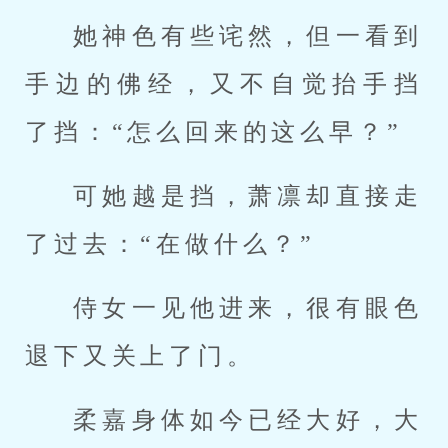
她神色有些诧然，但一看到
手边的佛经，又不自觉抬手挡
了挡：“怎么回来的这么早？”
可她越是挡，萧凛却直接走
了过去：“在做什么？”
侍女一见他进来，很有眼色
退下又关上了门。
柔嘉身体如今已经大好，大