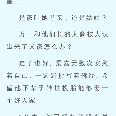
皇？
是该叫她母亲，还是姑姑？
万一和他们长的太像被人认
出来了又该怎么办？
走了也好, 柔嘉无数次安慰
着自己, 一遍遍抄写着佛经, 希
望他下辈子转世投胎能够娶一
个好人家。