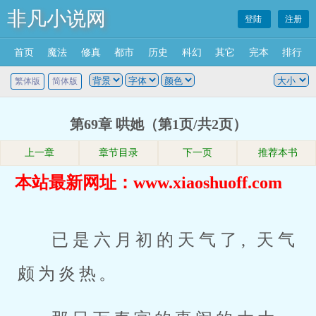
非凡小说网
登陆
注册
首页
魔法
修真
都市
历史
科幻
其它
完本
排行
繁体版
简体版
第69章 哄她（第1页/共2页）
上一章
章节目录
下一页
推荐本书
本站最新网址：www.xiaoshuoff.com
已是六月初的天气了, 天气
颇为炎热。