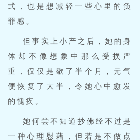
式，也是想减轻一些心里的负
罪感。
但事实上小产之后，她的身
体却不像想象中那么受损严
重，仅仅是歇了半个月，元气
便恢复了大半，令她心中愈发
的愧疚。
她何尝不知道抄佛经不过是
一种心理慰藉，但若是不做点