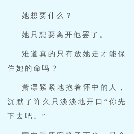
她想要什么？
她只想要离开他罢了。
难道真的只有放她走才能保
住她的命吗？
萧凛紧紧地抱着怀中的人，
沉默了许久只淡淡地开口“你先
下去吧。”