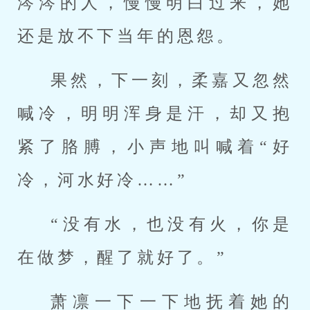
涔涔的人，慢慢明白过来，她
还是放不下当年的恩怨。
果然，下一刻，柔嘉又忽然
喊冷，明明浑身是汗，却又抱
紧了胳膊，小声地叫喊着“好
冷，河水好冷……”
“没有水，也没有火，你是
在做梦，醒了就好了。”
萧凛一下一下地抚着她的