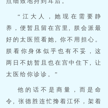
点细致地捋到耳后。
“江大人，她现在需要静
养，便暂且留在宫里, 朕会派最
好的太医照看她, 你不用担心。
朕看你身体似乎也有不妥，这
两日不妨暂且也在宫中住下, 让
太医给你诊诊。”
他的话不是商量，而是命
令, 张德胜连忙搀着江怀，架着