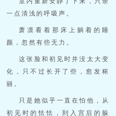
室内重新安静了下来，只余
一点清浅的呼吸声。
萧凛看着那床上躺着的睡
颜，忽然有些无力。
这张脸和初见时并没太大变
化，只不过长开了些，愈发秾
丽。
只是她似乎一直在怕他，从
初见时的怯怯，到入宫后的躲