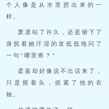
个人像是从水里捞出来的一
样。
萧凛站了许久，还是俯下了
身抚着她汗湿的发低低地问了
一句“哪里疼？”
柔嘉却好像说不出话来了，
只是摇着头，抓紧了他的衣
袖。