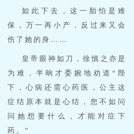
如此下去，这一胎怕是难
保，万一再小产，反过来又会
伤了她的身……
皇帝眼神如刀，徐慎之亦是
为难，半晌才委婉地劝道“陛
下，心病还需心药医，公主这
症结原本就是心结，您不如问
问她想要什么，才能对症下
药。”