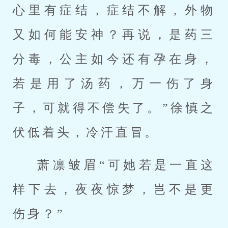
心里有症结，症结不解，外物
又如何能安神？再说，是药三
分毒，公主如今还有孕在身，
若是用了汤药，万一伤了身
子，可就得不偿失了。”徐慎之
伏低着头，冷汗直冒。
萧凛皱眉“可她若是一直这
样下去，夜夜惊梦，岂不是更
伤身？”