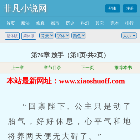
非凡小说网
登陆
注册
首页
魔法
修真
都市
历史
科幻
其它
完本
排行
繁体版
简体版
第76章 放手（第1页/共2页）
上一章
章节目录
下一页
推荐本书
本站最新网址：www.xiaoshuoff.com
“回禀陛下, 公主只是动了
胎气，好好休息，心平气和地
将养两天便无大碍了。”