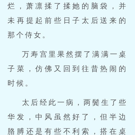
烂，萧凛揉了揉她的脑袋，并
未再提起前些日子太后送来的
那个侍女。
万寿宫里果然摆了满满一桌
子菜，仿佛又回到往昔热闹的
时候。
太后经此一病，两鬓生了些
华发，中风虽然好了，但半边
胳膊还是有些不利索，搭在桌