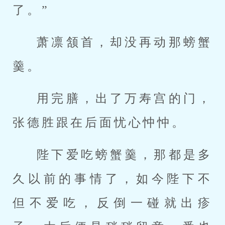
了。”
萧凛颔首，却没再动那螃蟹
羹。
用完膳，出了万寿宫的门，
张德胜跟在后面忧心忡忡。
陛下爱吃螃蟹羹，那都是多
久以前的事情了，如今陛下不
但不爱吃，反倒一碰就出疹