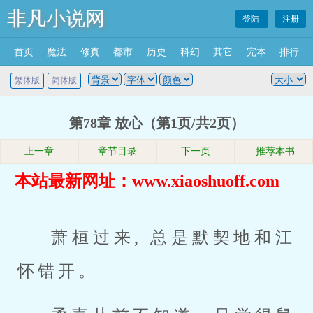
非凡小说网
登陆
注册
首页
魔法
修真
都市
历史
科幻
其它
完本
排行
繁体版
简体版
第78章 放心（第1页/共2页）
上一章
章节目录
下一页
推荐本书
本站最新网址：www.xiaoshuoff.com
萧桓过来, 总是默契地和江
怀错开。