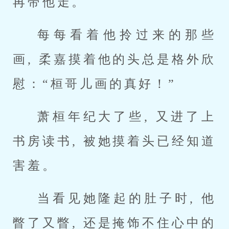
再带他走。
每每看着他拎过来的那些
画, 柔嘉摸着他的头总是格外欣
慰：“桓哥儿画的真好！”
萧桓年纪大了些, 又进了上
书房读书, 被她摸着头已经知道
害羞。
当看见她隆起的肚子时, 他
瞥了又瞥, 还是掩饰不住心中的