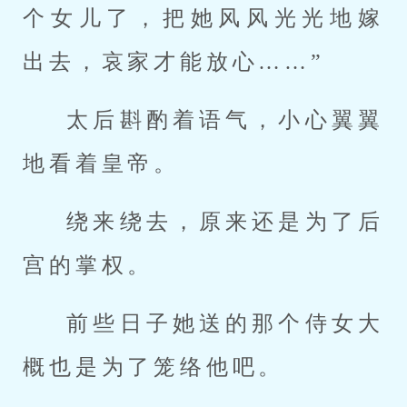
个女儿了，把她风风光光地嫁
出去，哀家才能放心……”
太后斟酌着语气，小心翼翼
地看着皇帝。
绕来绕去，原来还是为了后
宫的掌权。
前些日子她送的那个侍女大
概也是为了笼络他吧。