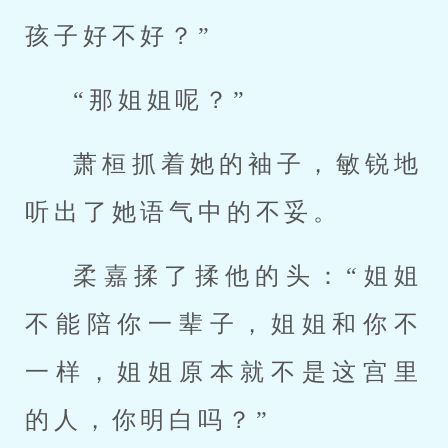
孩子好不好？”
“那姐姐呢？”
萧桓抓着她的袖子，敏锐地
听出了她语气中的不妥。
柔嘉揉了揉他的头：“姐姐
不能陪你一辈子，姐姐和你不
一样，姐姐原本就不是这宫里
的人，你明白吗？”