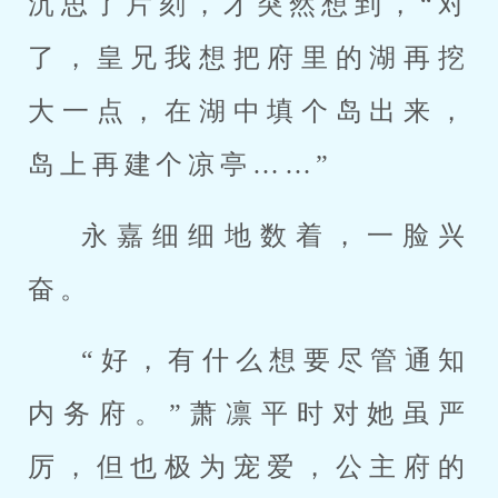
沉思了片刻，才突然想到，“对
了，皇兄我想把府里的湖再挖
大一点，在湖中填个岛出来，
岛上再建个凉亭……”
永嘉细细地数着，一脸兴
奋。
“好，有什么想要尽管通知
内务府。”萧凛平时对她虽严
厉，但也极为宠爱，公主府的