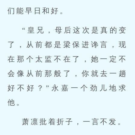
们能早日和好。
“皇兄，母后这次是真的变
了，从前都是梁保进谗言，现
在那个太监不在了，她一定不
会像从前那般了，你就去一趟
好不好？”永嘉一个劲儿地求
他。
萧凛批着折子，一言不发。