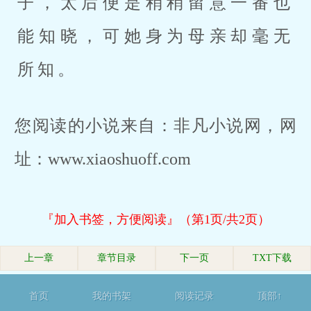
子，太后便是稍稍留意一番也
能知晓，可她身为母亲却毫无
所知。
您阅读的小说来自：非凡小说网，网
址：www.xiaoshuoff.com
『加入书签，方便阅读』（第1页/共2页）
上一章
章节目录
下一页
TXT下载
首页
我的书架
阅读记录
顶部↑