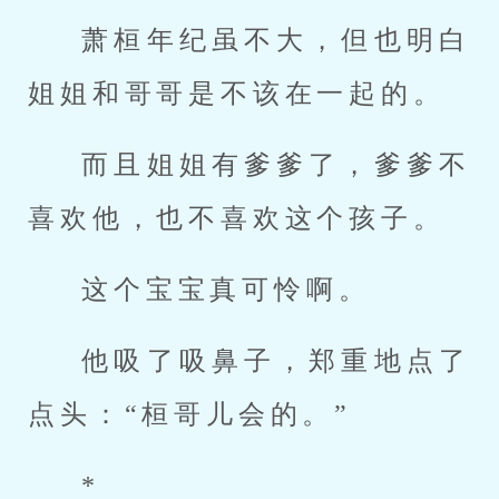
萧桓年纪虽不大，但也明白
姐姐和哥哥是不该在一起的。
而且姐姐有爹爹了，爹爹不
喜欢他，也不喜欢这个孩子。
这个宝宝真可怜啊。
他吸了吸鼻子，郑重地点了
点头：“桓哥儿会的。”
*