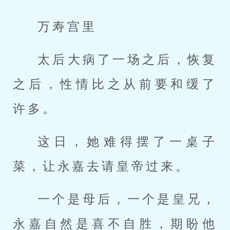
万寿宫里
太后大病了一场之后，恢复
之后，性情比之从前要和缓了
许多。
这日，她难得摆了一桌子
菜，让永嘉去请皇帝过来。
一个是母后，一个是皇兄，
永嘉自然是喜不自胜，期盼他