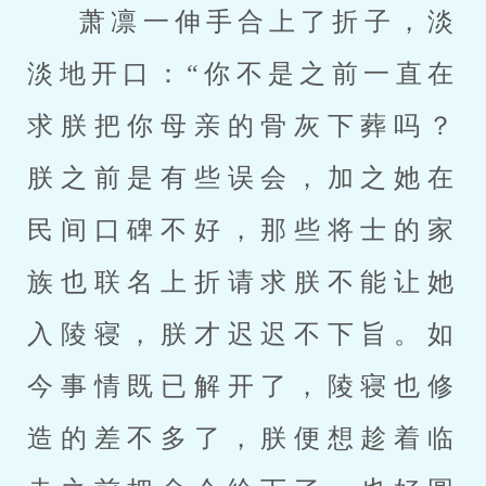
萧凛一伸手合上了折子，淡
淡地开口：“你不是之前一直在
求朕把你母亲的骨灰下葬吗？
朕之前是有些误会，加之她在
民间口碑不好，那些将士的家
族也联名上折请求朕不能让她
入陵寝，朕才迟迟不下旨。如
今事情既已解开了，陵寝也修
造的差不多了，朕便想趁着临