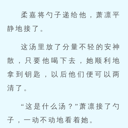
柔嘉将勺子递给他，萧凛平
静地接了。
这汤里放了分量不轻的安神
散，只要他喝下去，她顺利地
拿到钥匙，以后他们便可以两
清了。
“这是什么汤？”萧凛接了勺
子，一动不动地看着她。