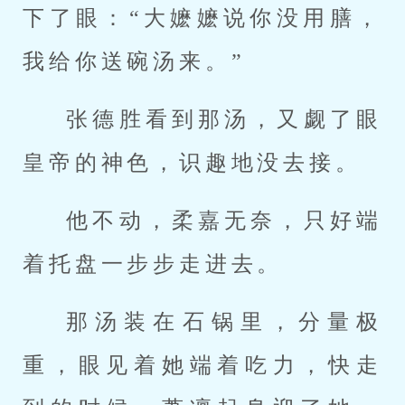
下了眼：“大嬷嬷说你没用膳，
我给你送碗汤来。”
张德胜看到那汤，又觑了眼
皇帝的神色，识趣地没去接。
他不动，柔嘉无奈，只好端
着托盘一步步走进去。
那汤装在石锅里，分量极
重，眼见着她端着吃力，快走