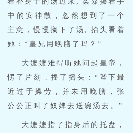
着补身子的汤过来, 柔嘉攥着手
中的安神散，忽然想到了一个
主意，慢慢搁下了汤, 抬头看着
她：“皇兄用晚膳了吗？”
大嬷嬷难得听她问起皇帝，
愣了片刻，摇了摇头：“陛下最
近过于操劳，并未用晚膳，张
公公正叫了奴婢去送碗汤去。”
大嬷嬷指了指身后的托盘，