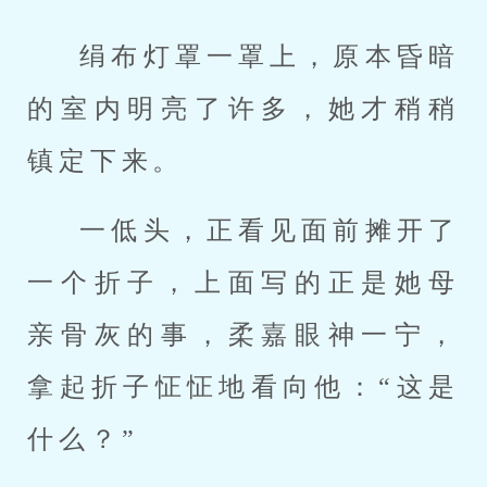
绢布灯罩一罩上，原本昏暗
的室内明亮了许多，她才稍稍
镇定下来。
一低头，正看见面前摊开了
一个折子，上面写的正是她母
亲骨灰的事，柔嘉眼神一宁，
拿起折子怔怔地看向他：“这是
什么？”