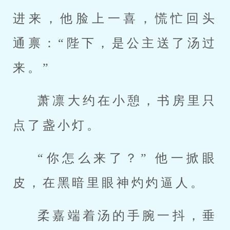
进来，他脸上一喜，慌忙回头
通禀：“陛下，是公主送了汤过
来。”
萧凛大约在小憩，书房里只
点了盏小灯。
“你怎么来了？” 他一掀眼
皮，在黑暗里眼神灼灼逼人。
柔嘉端着汤的手腕一抖，垂