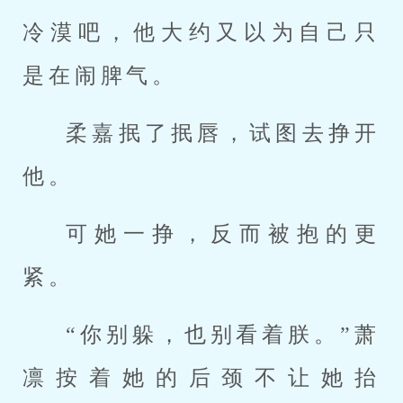
冷漠吧，他大约又以为自己只
是在闹脾气。
柔嘉抿了抿唇，试图去挣开
他。
可她一挣，反而被抱的更
紧。
“你别躲，也别看着朕。”萧
凛按着她的后颈不让她抬