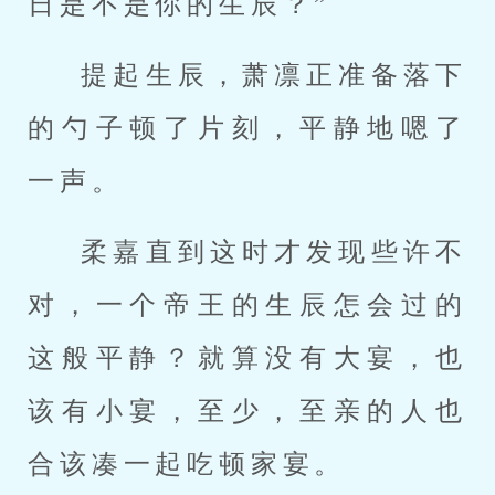
日是不是你的生辰？”
提起生辰，萧凛正准备落下
的勺子顿了片刻，平静地嗯了
一声。
柔嘉直到这时才发现些许不
对，一个帝王的生辰怎会过的
这般平静？就算没有大宴，也
该有小宴，至少，至亲的人也
合该凑一起吃顿家宴。