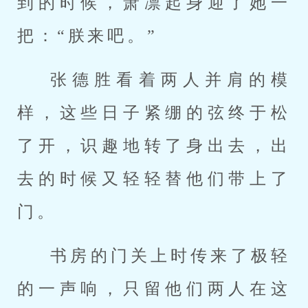
到的时候，萧凛起身迎了她一
把：“朕来吧。”
张德胜看着两人并肩的模
样，这些日子紧绷的弦终于松
了开，识趣地转了身出去，出
去的时候又轻轻替他们带上了
门。
书房的门关上时传来了极轻
的一声响，只留他们两人在这