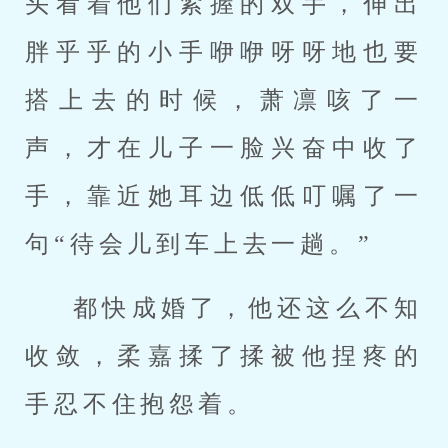
头看着他们紧握的双手，伸出
胖乎乎的小手咿咿呀呀地也要
搭上去的时候，萧凛咳了一
声，才在儿子一脸兴奋中收了
手，靠近她耳边低低叮嘱了一
句“待会儿到车上去一趟。”
都快成婚了，他还这么不知
收敛，柔嘉揉了揉被他捏疼的
手忍不住抱怨着。