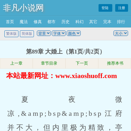
非凡小说网
登陆
注册
首页
魔法
修真
都市
历史
科幻
其它
完本
排行
繁体版
简体版
第89章 大婚上（第1页/共2页）
上一章
章节目录
下一页
推荐本书
本站最新网址：www.xiaoshuoff.com
夏夜微
凉,&amp;bsp&amp;bsp江府
并不大，但内里极为精致，亭