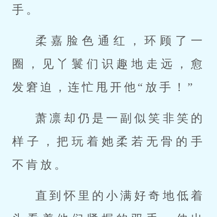
手。
柔嘉脸色通红，环顾了一
圈，见丫鬟们识趣地走远，愈
发窘迫，连忙甩开他“放手！”
萧凛却仍是一副似笑非笑的
样子，把玩着她柔若无骨的手
不肯放。
直到怀里的小满好奇地低着