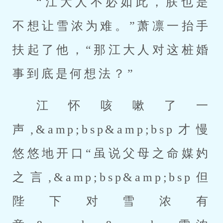
“江大人不必如此，朕也是
不想让雪浓为难。”萧凛一抬手
扶起了他，“那江大人对这桩婚
事到底是何想法？”
江怀咳嗽了一
声,&amp;bsp&amp;bsp才慢
悠悠地开口“虽说父母之命媒妁
之言,&amp;bsp&amp;bsp但
陛下对雪浓有