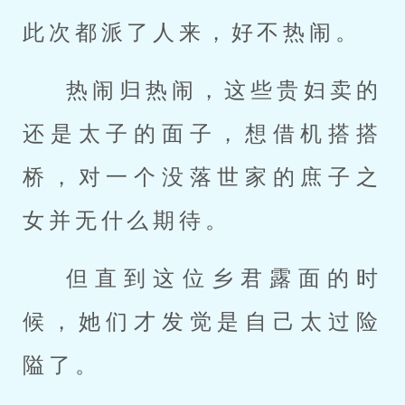
此次都派了人来，好不热闹。
热闹归热闹，这些贵妇卖的
还是太子的面子，想借机搭搭
桥，对一个没落世家的庶子之
女并无什么期待。
但直到这位乡君露面的时
候，她们才发觉是自己太过险
隘了。