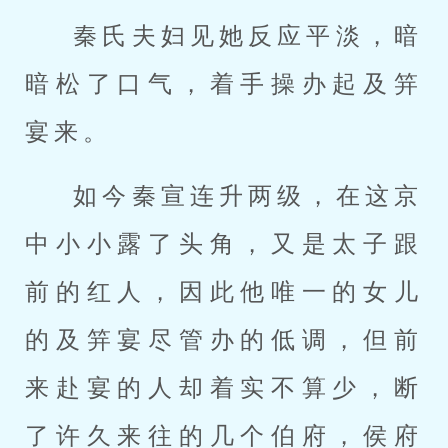
秦氏夫妇见她反应平淡，暗
暗松了口气，着手操办起及笄
宴来。
如今秦宣连升两级，在这京
中小小露了头角，又是太子跟
前的红人，因此他唯一的女儿
的及笄宴尽管办的低调，但前
来赴宴的人却着实不算少，断
了许久来往的几个伯府，侯府