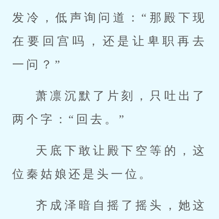
发冷，低声询问道：“那殿下现
在要回宫吗，还是让卑职再去
一问？”
萧凛沉默了片刻，只吐出了
两个字：“回去。”
天底下敢让殿下空等的，这
位秦姑娘还是头一位。
齐成泽暗自摇了摇头，她这