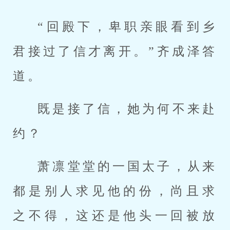
“回殿下，卑职亲眼看到乡
君接过了信才离开。”齐成泽答
道。
既是接了信，她为何不来赴
约？
萧凛堂堂的一国太子，从来
都是别人求见他的份，尚且求
之不得，这还是他头一回被放