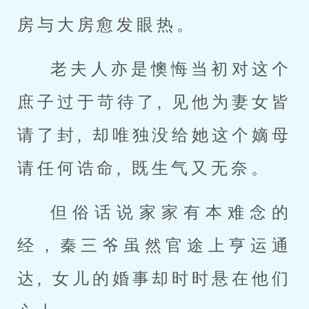
房与大房愈发眼热。
老夫人亦是懊悔当初对这个
庶子过于苛待了, 见他为妻女皆
请了封, 却唯独没给她这个嫡母
请任何诰命, 既生气又无奈。
但俗话说家家有本难念的
经，秦三爷虽然官途上亨运通
达, 女儿的婚事却时时悬在他们