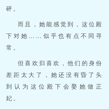
砰。
而且，她能感觉到，这位殿
下对她……似乎也有点不同寻
常。
但喜欢归喜欢，他们的身份
差距太大了，她还没有昏了头
到认为这位殿下会娶她做正
妃。