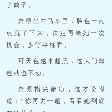
了鸽子。
萧凛坐在马车里，脸色一点
点沉了下来，决定再给她一次
机会，多等半柱香。
可天色越来越黑，这大门却
连动也不动。
萧凛指尖微凉，这才吩咐
道：“你再去一趟，看看她到底