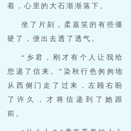
着，心里的大石渐渐落下。
坐了片刻，柔嘉笑的有些僵
硬了，便出去透了透气。
“乡君，刚才有个人让我给
您递了信来。”染秋行色匆匆地
从西侧门走了过来，左顾右盼
了许久，才将信递到了她跟
前。