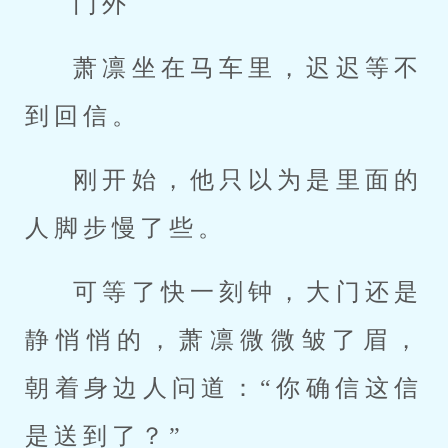
门外
萧凛坐在马车里，迟迟等不
到回信。
刚开始，他只以为是里面的
人脚步慢了些。
可等了快一刻钟，大门还是
静悄悄的，萧凛微微皱了眉，
朝着身边人问道：“你确信这信
是送到了？”