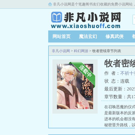
非凡小说网是个笔趣阁书友们收藏的免费小说网站
网站首页
魔法玄幻
修真武侠
非凡小说网
>
科幻网游
> 牧者密续章节列表
牧者密
作 者：
不祈十
状 态：连载
最后更新：2025-0
章节数量：共17
在召唤恶魔的仪
是最新版本的反
进本的机会都没
秘密晋升路线，