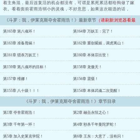
着主角混，最后连复活的机会都没有，可谓是累死累活都给狗做了嫁
衣。看着面前霍雨浩弱小的灵魂，不好意思，如果这次能选的话，
《斗罗：我，伊莱克斯夺舍霍雨浩！》最新章节
（请刷新浏览器看最
新章节）
第165章 第八魂环！
第164章 万妖王：完了！
第163章 准备甩锅！
第162章 重创紫姬，调虎离山！
第161章 猎杀万妖王！
第160章 本体宗出世！
第159章 第八魂环的目标！
第158章 龙傲天！
第157章 维娜！
第156章 震慑！
第155章 八十级！！！
第154章 本体武魂二次觉醒！
《斗罗：我，伊莱克斯夺舍霍雨浩！》章节目录
第1章 夺舍霍雨浩！
第2章 融合永恒之心！
第3章 千年第一环！
第4章 秒杀千年曼陀罗蛇！
第5章 加入史莱克学院！
第6章 王东：大意了，没有闪！