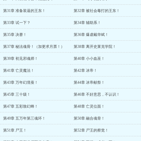
第31章 准备装逼的王东！
第32章 被社会毒打的王东！
第33章 试一下？
第34章 辅助系！
第35章 决赛！
第36章 爆虐戴华斌！
第37章 秘法魂骨！（加更求月票！）
第38章 离开史莱克学院！
第39章 初见邪魂师！
第40章 小小血巫！
第41章 亡灵魔法！
第42章 冰帝！
第43章 万年幻境蚕！
第44章 冰帝献祭！
第45章 三十级！
第46章 不好意思，不认识！
第47章 五彩致幻蜂！
第48章 亡灵位面！
第49章 五万年第三魂环！
第50章 融合魂骨！
第51章 尸王！
第52章 尸王的察觉！