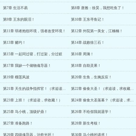
第7章 生活不易
第8章 唐雅：徐昊，我想吃鱼了！
第9章 王东的眼泪！
第10章 王东寻鱼记！
第11章 弱者抱怨环境，强者改变环境！
第12章 外院第一美女，江楠楠！
第13章 赌约！
第14章 战败徐三石！
第15章 一起同过寝，打过架，分过赃
第16章 周漪！
第17章 我缺一个储物魂导器！
第18章 自助灵果！
第19章 榴莲风波
第20章 生鱼，生腌反应！
第21章 天生的战争指挥官！（求追读！）
第22章 偷食大圣！（求追读，求收藏！）
第23章 上班！（求追读，求收藏！）
第24章 偷食大圣落幕？（求追读，求收藏！）
第25章 马小桃，顶级炉鼎！
第26章 不给假我就退学！
第27章 准备跑路！
第28章 新生考核！
第29章 四级魂导器，治愈光环！
第30章 马小桃的请求！