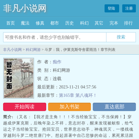
非凡小说网
登陆
注册
首页
魔法
修真
都市
历史
科幻
其它
完本
排行
搜索
非凡小说网
>
科幻网游
> 斗罗：我，伊莱克斯夺舍霍雨浩！章节列表
作 者：
痴作
类 别：科幻网游
状 态：连载
最后更新：2023-11-21 04:57:56
最新章节：
第165章 第八魂环！
开始阅读
加入书架
直达底部
简介:
（又名：【我才是主角！！！不当经验宝宝，不当保姆！】穿
越成伊莱克斯，后晚年染上不祥，意志封存，醒来发现被献祭，给气
运之子当经验宝宝。抢回宝贝，世界意志动手，神魂泯灭，一缕残魂
穿越到斗罗二绝世唐门中。想起原著中自己悲惨的命运，累死累活跟