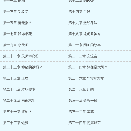
第十一章 推测
第十二章 阴风铃
第十三章 乱坟岗
第十四章 手段
第十五章 范无救？
第十六章 激战斗法
第十七章 我愿求死
第十八章 龙虎杀神令
第十九章 小天师
第二十章 阴帅的故事
第二十一章 天师本命符
第二十二章 交流会
第二十三章 神秘的铁棍？
第二十四章 好像是太阿？
第二十五章 压坟
第二十六章 异常的坟地
第二十七章 坟场突变
第二十八章 尸蚺
第二十九章 雨夜求生
第三十章 命悬一线
第三十一章 渡劫？
第三十二章 落幕
第三十三章 蛇缘
第三十四章 初露锋芒