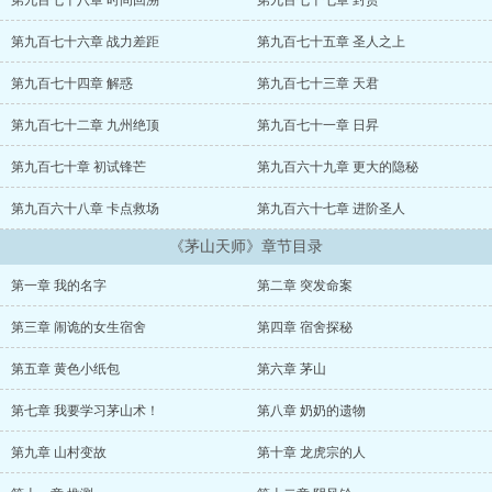
第九百七十八章 时间回溯
第九百七十七章 封赏
第九百七十六章 战力差距
第九百七十五章 圣人之上
第九百七十四章 解惑
第九百七十三章 天君
第九百七十二章 九州绝顶
第九百七十一章 日昇
第九百七十章 初试锋芒
第九百六十九章 更大的隐秘
第九百六十八章 卡点救场
第九百六十七章 进阶圣人
《茅山天师》章节目录
第一章 我的名字
第二章 突发命案
第三章 闹诡的女生宿舍
第四章 宿舍探秘
第五章 黄色小纸包
第六章 茅山
第七章 我要学习茅山术！
第八章 奶奶的遗物
第九章 山村变故
第十章 龙虎宗的人