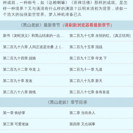
种成就，一种称号，如《达赖喇嘛》《班禅活佛》那样的成就。是怎
样一种境界？又与满清有什么样的渊源？以明末清初为背景，讲叙一
个浩大的仙侠架空世界。梦入神机准备已久
《黑山老妖》最新章节
（请刷新浏览器看最新章节）
新书《龙蛇演义》和黑山结束的一点感想。
第二百九十七章 永恒的红。{真正结局}
第二百九十六章 人间正道是沧桑 上 {大结局}
第二百九十五章 混战
第二百九十四章 战狼
第二百九十三章 夺龙 下
第二百九十二章 夺龙 上
第二百九十一章 九道
第二百九十章 发改
第二百八十九章 新天
第二百八十八章 路线
第二百八十七章 各有各道
《黑山老妖》章节目录
第一章 铁砂掌
第二章 当街杀人
第三章 可爱老妹
第四章 又出祸事