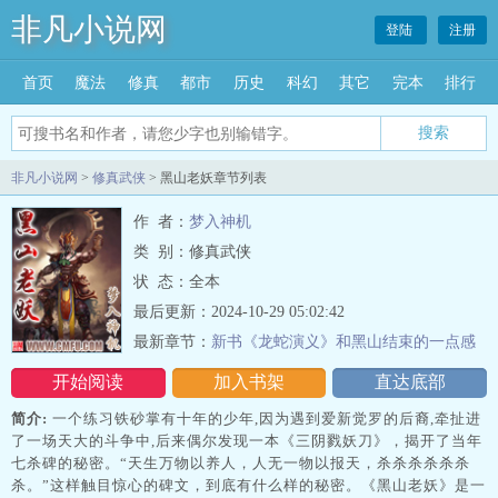
非凡小说网
登陆
注册
首页
魔法
修真
都市
历史
科幻
其它
完本
排行
搜索
非凡小说网
>
修真武侠
> 黑山老妖章节列表
作 者：
梦入神机
类 别：修真武侠
状 态：全本
最后更新：2024-10-29 05:02:42
最新章节：
新书《龙蛇演义》和黑山结束的一点感
想。
开始阅读
加入书架
直达底部
简介:
一个练习铁砂掌有十年的少年,因为遇到爱新觉罗的后裔,牵扯进
了一场天大的斗争中,后来偶尔发现一本《三阴戮妖刀》，揭开了当年
七杀碑的秘密。“天生万物以养人，人无一物以报天，杀杀杀杀杀杀
杀。”这样触目惊心的碑文，到底有什么样的秘密。《黑山老妖》是一